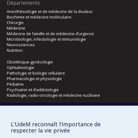
Départements
Anesthésiologie et de médecine de la douleur
Biochimie et médecine moléculaire
Chirurgie
Médecine
Médecine de famille et de médecine d’urgence
Microbiologie, infectiologie et immunologie
Neurosciences
Nutrition
Obstétrique-gynécologie
Ophtalmologie
Pathologie et biologie cellulaire
Pharmacologie et physiologie
Pédiatrie
Psychiatrie et d’addictologie
Radiologie, radio-oncologie et médecine nucléaire
Écoles
L’UdeM reconnaît l’importance de
Kinésiologie et des sciences de l’activité physique
respecter la vie privée
Orthophonie et audiologie
Réadaptation