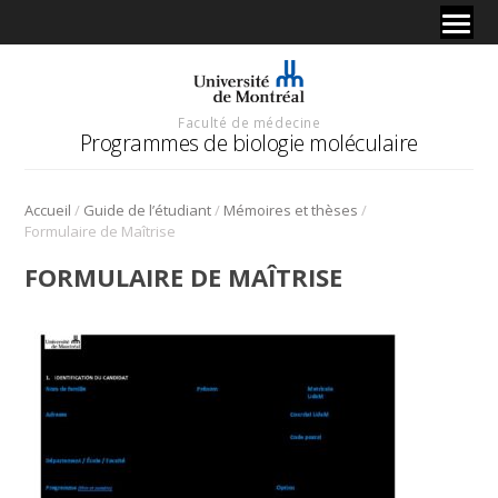
Faculté de médecine
Programmes de biologie moléculaire
/
/
/
Accueil
Guide de l’étudiant
Mémoires et thèses
Formulaire de Maîtrise
FORMULAIRE DE MAÎTRISE