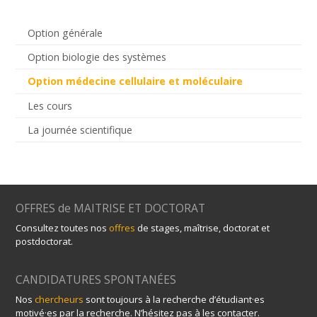
Option générale
Option biologie des systèmes
Option médecine cellulaire et moléculaire
Les cours
La journée scientifique
OFFRES de MAITRISE ET DOCTORAT
Consultez toutes nos
offres
de stages, maîtrise, doctorat et
postdoctorat.
CANDIDATURES SPONTANÉES
Nos
chercheurs
sont toujours à la recherche d’étudiant·es
motivé·es par la recherche. N’hésitez pas à les contacter.