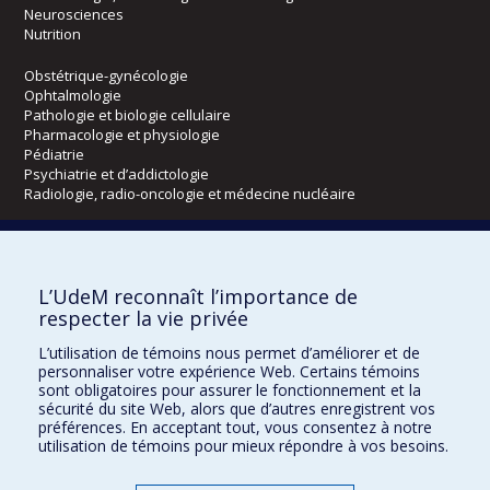
Neurosciences
Nutrition
Obstétrique-gynécologie
Ophtalmologie
Pathologie et biologie cellulaire
Pharmacologie et physiologie
Pédiatrie
Psychiatrie et d’addictologie
Radiologie, radio-oncologie et médecine nucléaire
Écoles
L’UdeM reconnaît l’importance de
Kinésiologie et des sciences de l’activité physique
respecter la vie privée
Orthophonie et audiologie
Réadaptation
L’utilisation de témoins nous permet d’améliorer et de
personnaliser votre expérience Web. Certains témoins
Directions
sont obligatoires pour assurer le fonctionnement et la
sécurité du site Web, alors que d’autres enregistrent vos
DPC
préférences. En acceptant tout, vous consentez à notre
CPASS
utilisation de témoins pour mieux répondre à vos besoins.
Éthique clinique