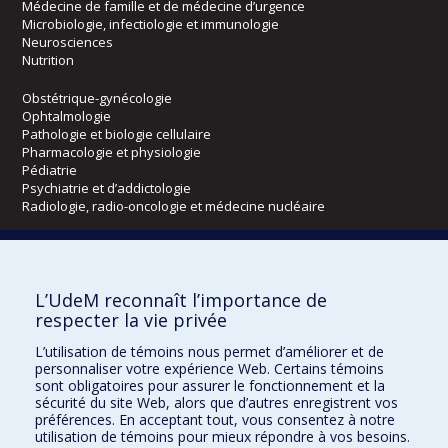
Médecine de famille et de médecine d’urgence
Microbiologie, infectiologie et immunologie
Neurosciences
Nutrition
Obstétrique-gynécologie
Ophtalmologie
Pathologie et biologie cellulaire
Pharmacologie et physiologie
Pédiatrie
Psychiatrie et d’addictologie
Radiologie, radio-oncologie et médecine nucléaire
Écoles
L’UdeM reconnaît l’importance de
Kinésiologie et des sciences de l’activité physique
respecter la vie privée
Orthophonie et audiologie
Réadaptation
L’utilisation de témoins nous permet d’améliorer et de
personnaliser votre expérience Web. Certains témoins
Directions
sont obligatoires pour assurer le fonctionnement et la
sécurité du site Web, alors que d’autres enregistrent vos
DPC
préférences. En acceptant tout, vous consentez à notre
CPASS
utilisation de témoins pour mieux répondre à vos besoins.