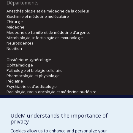
Départements
Anesthésiologie et de médecine de la douleur
Biochimie et médecine moléculaire
Chirurgie
Médecine
Médecine de famille et de médecine d’urgence
Microbiologie, infectiologie et immunologie
Neurosciences
Nutrition
Obstétrique-gynécologie
Ophtalmologie
Pathologie et biologie cellulaire
Pharmacologie et physiologie
Pédiatrie
Psychiatrie et d’addictologie
Radiologie, radio-oncologie et médecine nucléaire
Écoles
UdeM understands the importance of
Kinésiologie et des sciences de l’activité physique
privacy
Orthophonie et audiologie
Cookies allow us to enhance and personalize your
Réadaptation