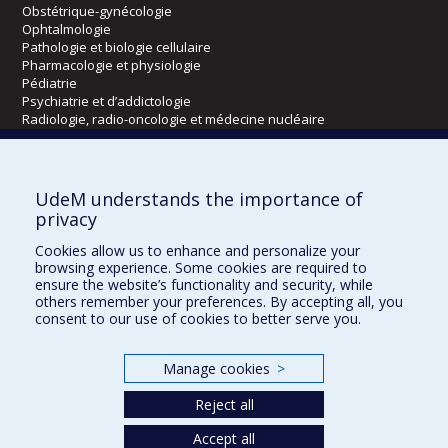
Obstétrique-gynécologie
Ophtalmologie
Pathologie et biologie cellulaire
Pharmacologie et physiologie
Pédiatrie
Psychiatrie et d’addictologie
Radiologie, radio-oncologie et médecine nucléaire
Écoles
UdeM understands the importance of
Kinésiologie et des sciences de l’activité physique
privacy
Orthophonie et audiologie
Cookies allow us to enhance and personalize your
Réadaptation
browsing experience. Some cookies are required to
ensure the website’s functionality and security, while
Directions
others remember your preferences. By accepting all, you
consent to our use of cookies to better serve you.
DPC
CPASS
Éthique clinique
Manage cookies
>
Reject all
Accept all