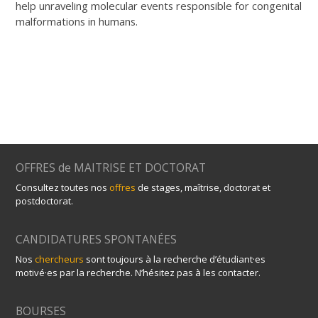
help unraveling molecular events responsible for congenital
malformations in humans.
OFFRES de MAITRISE ET DOCTORAT
Consultez toutes nos
offres
de stages, maîtrise, doctorat et
postdoctorat.
CANDIDATURES SPONTANÉES
Nos
chercheurs
sont toujours à la recherche d’étudiant·es
motivé·es par la recherche. N’hésitez pas à les contacter.
BOURSES