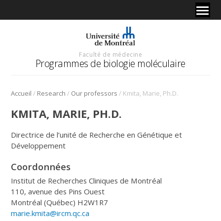
Faculté de médecine
Programmes de biologie moléculaire
/
/
/
Accueil
Research
Our professors
Kmita, Marie, Ph.D.
KMITA, MARIE, PH.D.
Directrice de l’unité de Recherche en Génétique et
Développement
Coordonnées
Institut de Recherches Cliniques de Montréal
110, avenue des Pins Ouest
Montréal (Québec) H2W1R7
marie.kmita@ircm.qc.ca