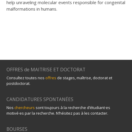
help unraveling molecular events responsible for congenital
malformations in humans.
OFFRES de MAITRISE ET DOCTORAT
Consultez toutes nos
offres
de stages, maîtrise, doctorat et
postdoctorat.
CANDIDATURES SPONTANÉES
Nos
chercheurs
sont toujours à la recherche d’étudiant·es
motivé·es par la recherche. N’hésitez pas à les contacter.
BOURSES