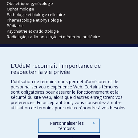
Obstétrique-gynécologie
Ophtalmologie
Pathologie et biologie cellulaire
Pharmacologie et physiologie
Pédiatrie
Psychiatrie et d’addictologie
Radiologie, radio-oncologie et médecine nucléaire
Écoles
L’UdeM reconnaît l’importance de
Kinésiologie et des sciences de l’activité physique
respecter la vie privée
Orthophonie et audiologie
Réadaptation
L’utilisation de témoins nous permet d’améliorer et de
personnaliser votre expérience Web. Certains témoins
Directions
sont obligatoires pour assurer le fonctionnement et la
sécurité du site Web, alors que d’autres enregistrent vos
DPC
préférences. En acceptant tout, vous consentez à notre
CPASS
utilisation de témoins pour mieux répondre à vos besoins.
Éthique clinique
Personnaliser les
>
témoins