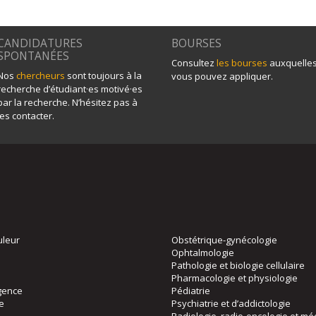
CANDIDATURES
BOURSES
SPONTANÉES
Consultez
les bourses
auxquelle
Nos
chercheurs
sont toujours à la
vous pouvez appliquer.
recherche d’étudiant·es motivé·es
par la recherche. N’hésitez pas à
les contacter.
uleur
Obstétrique-gynécologie
Ophtalmologie
Pathologie et biologie cellulaire
Pharmacologie et physiologie
gence
Pédiatrie
ie
Psychiatrie et d’addictologie