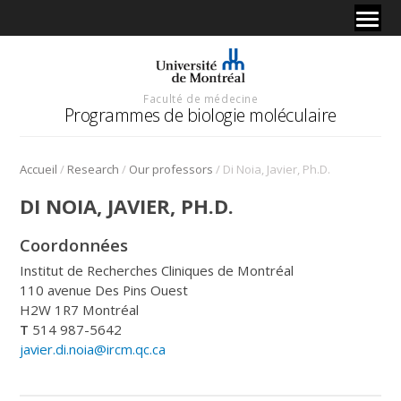
Faculté de médecine
Programmes de biologie moléculaire
/
/
/
Accueil
Research
Our professors
Di Noia, Javier, Ph.D.
DI NOIA, JAVIER, PH.D.
Coordonnées
Institut de Recherches Cliniques de Montréal
110 avenue Des Pins Ouest
H2W 1R7 Montréal
T
514 987-5642
javier.di.noia@ircm.qc.ca