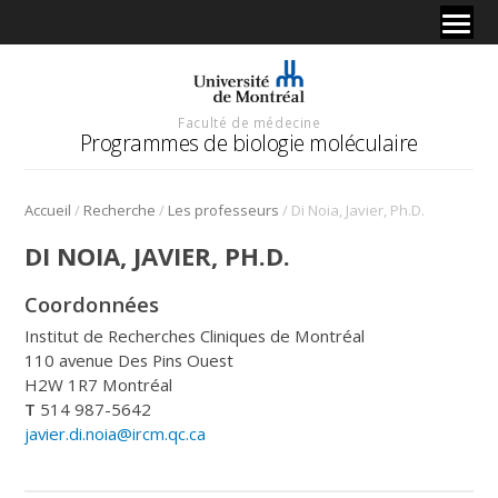
Faculté de médecine
Programmes de biologie moléculaire
/
/
/
Accueil
Recherche
Les professeurs
Di Noia, Javier, Ph.D.
DI NOIA, JAVIER, PH.D.
Coordonnées
Institut de Recherches Cliniques de Montréal
110 avenue Des Pins Ouest
H2W 1R7 Montréal
T
514 987-5642
javier.di.noia@ircm.qc.ca