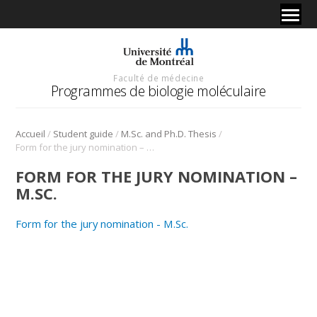
Faculté de médecine
Programmes de biologie moléculaire
/
/
/
Accueil
Student guide
M.Sc. and Ph.D. Thesis
Form for the jury nomination – M.Sc.
FORM FOR THE JURY NOMINATION –
M.SC.
Form for the jury nomination - M.Sc.