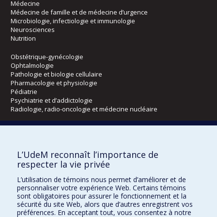
Médecine
Médecine de famille et de médecine d’urgence
Microbiologie, infectiologie et immunologie
Neurosciences
Nutrition
Obstétrique-gynécologie
Ophtalmologie
Pathologie et biologie cellulaire
Pharmacologie et physiologie
Pédiatrie
Psychiatrie et d’addictologie
Radiologie, radio-oncologie et médecine nucléaire
Écoles
L’UdeM reconnaît l’importance de
Kinésiologie et des sciences de l’activité physique
respecter la vie privée
Orthophonie et audiologie
Réadaptation
L’utilisation de témoins nous permet d’améliorer et de
personnaliser votre expérience Web. Certains témoins
Directions
sont obligatoires pour assurer le fonctionnement et la
sécurité du site Web, alors que d’autres enregistrent vos
DPC
préférences. En acceptant tout, vous consentez à notre