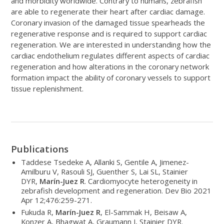
and morbidity worldwide. Contrary to humans, zebrafish
are able to regenerate their heart after cardiac damage.
Coronary invasion of the damaged tissue spearheads the
regenerative response and is required to support cardiac
regeneration. We are interested in understanding how the
cardiac endothelium regulates different aspects of cardiac
regeneration and how alterations in the coronary network
formation impact the ability of coronary vessels to support
tissue replenishment.
Publications
Taddese Tsedeke A, Allanki S, Gentile A, Jimenez-
Amilburu V, Rasouli SJ, Guenther S, Lai SL, Stainier
DYR,
Marín-Juez R
. Cardiomyocyte heterogeneity in
zebrafish development and regeneration. Dev Bio 2021
Apr 12;476:259-271.
Fukuda R,
Marín-Juez R
, El-Sammak H, Beisaw A,
Konzer A, Bhagwat A, Graumann J, Stainier DYR.