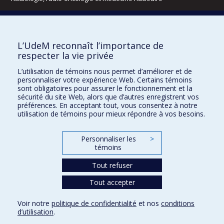
Écoles
L’UdeM reconnaît l’importance de
Kinésiologie et des sciences de l’activité physique
respecter la vie privée
Orthophonie et audiologie
Réadaptation
L’utilisation de témoins nous permet d’améliorer et de
personnaliser votre expérience Web. Certains témoins
Directions
sont obligatoires pour assurer le fonctionnement et la
sécurité du site Web, alors que d’autres enregistrent vos
DPC
préférences. En acceptant tout, vous consentez à notre
CPASS
utilisation de témoins pour mieux répondre à vos besoins.
Éthique clinique
Personnaliser les
>
témoins
Tout refuser
Tout accepter
Voir notre
politique de confidentialité
et nos
conditions
d’utilisation
.
Urgence
Vie privée
Mon courriel
Studium