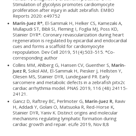
Stimulation of glycolysis promotes cardiomyocyte
proliferation after injury in adult zebrafish. EMBO
Reports 2020: e49752
Marín-Juez R*
, El-Sammak H, Helker CS, Kamezaki A,
Mullapudi ST, Bibli SI, Fleming I, Foglia MJ, Poss KD,
Stainier DYR*. Coronary revascularization during heart
regeneration is regulated by epicardial and endocardial
cues and forms a scaffold for cardiomyocyte
repopulation. Dev Cell 2019, 51(4):503-515. *Co-
corresponding author
Collins MM, Ahlberg G, Hansen CV, Guenther S,
Marín-
Juez R
, Sokol AM, El-Sammak H, Piesker J, Hellsten Y,
Olesen MS, Stainier DYR, Lundegaard PR. Early
sarcomere and metabolic defects in a zebrafish pitx2c
cardiac arrhythmia model. PNAS 2019, 116 (48) 24115-
24121.
Gancz D, Raftrey BC, Perlmoter G,
Marín-Juez R
, Raviv
H, Addadi Y, Golani O, Matsuoka R, Red-Horse K,
Stainier DYR, Yaniv K. Distinct origins and molecular
mechanisms regulating lymphatic formation during
cardiac growth and repair. eLife 2019, Nov 8;8