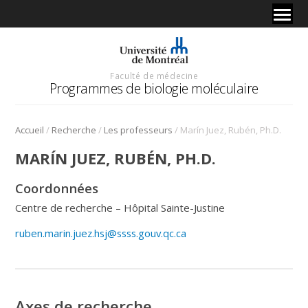
Faculté de médecine
Programmes de biologie moléculaire
/
/
/
Accueil
Recherche
Les professeurs
Marín Juez, Rubén, Ph.D.
MARÍN JUEZ, RUBÉN, PH.D.
Coordonnées
Centre de recherche – Hôpital Sainte-Justine
ruben.marin.juez.hsj@ssss.gouv.qc.ca
Axes de recherche