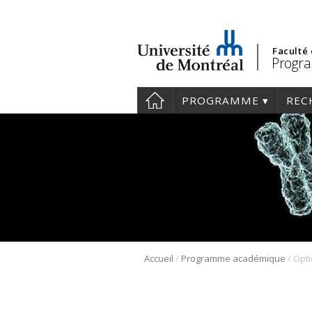
Faculté
Progra
PROGRAMME
REC
/
/
Accueil
Programme académique