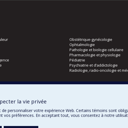
uleur
Obstétrique-gynécologie
Ophtalmologie
Pathologie et biologie cellulaire
Pharmacologie et physiologie
gence
Pédiatrie
ie
Psychiatrie et d’addictologie
Radiologie, radio-oncologie et mé
Directions
 physique
DPC
ecter la vie privée
CPASS
Éthique clinique
t de personnaliser votre expérience Web. Certains témoins sont oblig
ent vos préférences. En acceptant tout, vous consentez à notre utili