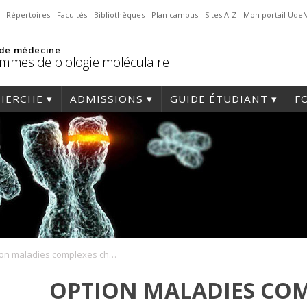
Répertoires
Facultés
Bibliothèques
Plan campus
Sites A-Z
Mon portail Ude
 de médecine
mmes de biologie moléculaire
HERCHE
ADMISSIONS
GUIDE ÉTUDIANT
F
Option maladies complexes chez l’humain
OPTION MALADIES COM