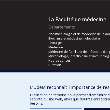
La Faculté de médecine
Départements
Anesthésiologie et de médecine de la do
Biochimie et médecine moléculaire
Chirurgie
Médecine
Médecine de famille et de médecine d’ur
Microbiologie, infectiologie et immunolog
Neurosciences
Nutrition
Écoles
Kinésiologie et des sciences de l’activité
L’UdeM reconnaît l’importance de resp
Orthophonie et audiologie
Réadaptation
L’utilisation de témoins nous permet d’améliorer e
sécurité du site Web, alors que d’autres enregistr
besoins.