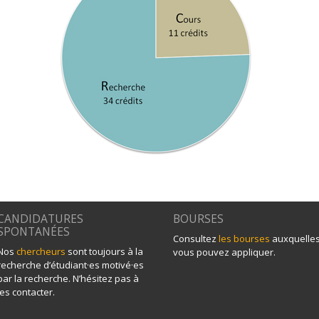
CANDIDATURES
BOURSES
SPONTANÉES
Consultez
les bourses
auxquelle
Nos
chercheurs
sont toujours à la
vous pouvez appliquer.
recherche d’étudiant·es motivé·es
par la recherche. N’hésitez pas à
les contacter.