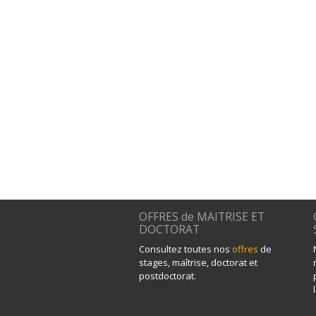
OFFRES de MAITRISE ET
DOCTORAT
Consultez toutes nos
offres
de
stages, maîtrise, doctorat et
postdoctorat.