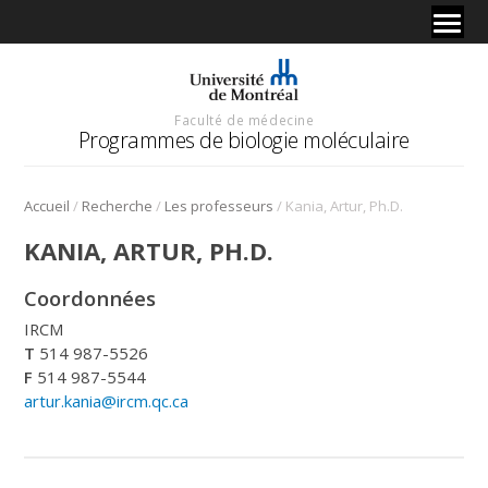
Faculté de médecine
Programmes de biologie moléculaire
/
/
/
Accueil
Recherche
Les professeurs
Kania, Artur, Ph.D.
KANIA, ARTUR, PH.D.
Coordonnées
IRCM
T
514 987-5526
F
514 987-5544
artur.kania@ircm.qc.ca