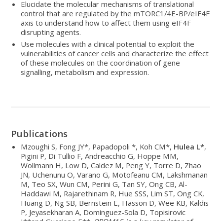
Elucidate the molecular mechanisms of translational
control that are regulated by the mTORC1/4E-BP/eIF4F
axis to understand how to affect them using eIF4F
disrupting agents.
Use molecules with a clinical potential to exploit the
vulnerabilities of cancer cells and characterize the effect
of these molecules on the coordination of gene
signalling, metabolism and expression.
Publications
Mzoughi S, Fong JY*, Papadopoli *, Koh CM*,
Hulea L*
,
Pigini P, Di Tullio F, Andreacchio G, Hoppe MM,
Wollmann H, Low D, Caldez M, Peng Y, Torre D, Zhao
JN, Uchenunu O, Varano G, Motofeanu CM, Lakshmanan
M, Teo SX, Wun CM, Perini G, Tan SY, Ong CB, Al-
Haddawi M, Rajarethinam R, Hue SSS, Lim ST, Ong CK,
Huang D, Ng SB, Bernstein E, Hasson D, Wee KB, Kaldis
P, Jeyasekharan A, Dominguez-Sola D, Topisirovic