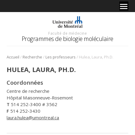
Faculté de médecine
Programmes de biologie moléculaire
/
/
/
Accueil
Recherche
Les professeurs
Hulea, Laura, Ph.D.
HULEA, LAURA, PH.D.
Coordonnées
Centre de recherche
Hôpital Maisonneuve-Rosemont
T
514 252-3400 # 3562
F
514 252-3430
laura.hulea@umontreal.ca