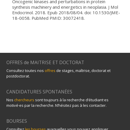
Oncogenic kinases and perturbations in protein
synthesis machinery and energetics in neoplasia. J Mol
Endocrinol. 2018. Epub 2018/08/04. doi: 10.1530/JME-
18-0058. PubMed PMID: 30072418.
OFFRES de MAITRISE ET DOCTORAT
Consultez toutes nos
offres
de stages, maîtrise, doctorat et
postdoctorat.
CANDIDATURES SPONTANÉES
Nos
chercheurs
sont toujours à la recherche d’étudiant·es
motivé·es par la recherche. N’hésitez pas à les contacter.
BOURSES
Consultez
les bourses
auxquelles vous pouvez appliquer.