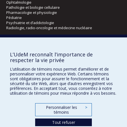
Ophtalmologie
Pathologie et biologie cellulaire
Pharmacologie et physiologie
Pédiatrie
Psychiatrie et d’addictologie
Radiologie, radio-oncologie et médecine nucléaire
Écoles
L’UdeM reconnaît l’importance de
Kinésiologie et des sciences de l’activité physique
respecter la vie privée
Orthophonie et audiologie
Réadaptation
L’utilisation de témoins nous permet d’améliorer et de
personnaliser votre expérience Web. Certains témoins
Directions
sont obligatoires pour assurer le fonctionnement et la
sécurité du site Web, alors que d’autres enregistrent vos
DPC
préférences. En acceptant tout, vous consentez à notre
CPASS
utilisation de témoins pour mieux répondre à vos besoins.
Éthique clinique
Personnaliser les
>
témoins
Tout refuser