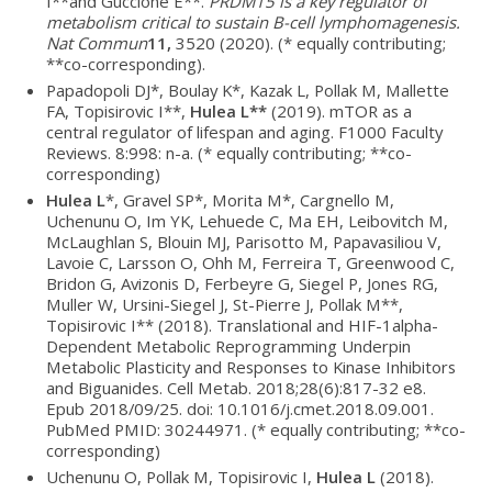
I**and Guccione E**.
PRDM15 is a key regulator of
metabolism critical to sustain B-cell lymphomagenesis.
Nat Commun
11,
3520 (2020).
(* equally contributing;
**co-corresponding).
Papadopoli DJ*, Boulay K*, Kazak L, Pollak M, Mallette
FA, Topisirovic I**,
Hulea L
*
*
(2019). mTOR as a
central regulator of lifespan and aging. F1000 Faculty
Reviews. 8:998: n-a. (* equally contributing; **co-
corresponding)
Hulea L
*, Gravel SP*, Morita M*, Cargnello M,
Uchenunu O, Im YK, Lehuede C, Ma EH, Leibovitch M,
McLaughlan S, Blouin MJ, Parisotto M, Papavasiliou V,
Lavoie C, Larsson O, Ohh M, Ferreira T, Greenwood C,
Bridon G, Avizonis D, Ferbeyre G, Siegel P, Jones RG,
Muller W, Ursini-Siegel J, St-Pierre J, Pollak M**,
Topisirovic I** (2018). Translational and HIF-1alpha-
Dependent Metabolic Reprogramming Underpin
Metabolic Plasticity and Responses to Kinase Inhibitors
and Biguanides. Cell Metab. 2018;28(6):817-32 e8.
Epub 2018/09/25. doi: 10.1016/j.cmet.2018.09.001.
PubMed PMID: 30244971. (* equally contributing; **co-
corresponding)
Uchenunu O, Pollak M, Topisirovic I,
Hulea L
(2018).