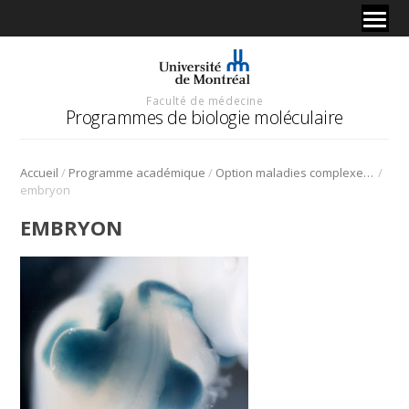
Faculté de médecine
Programmes de biologie moléculaire
/
/
/
Accueil
Programme académique
Option maladies complexes chez l’humain
embryon
EMBRYON