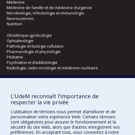
Médecine
Médecine de famille et de médecine d’urgence
Microbiologie, infectiologie et immunologie
Neurosciences
Nutrition
Obstétrique-gynécologie
Ophtalmologie
Pathologie et biologie cellulaire
Pharmacologie et physiologie
Pédiatrie
Psychiatrie et d’addictologie
Radiologie, radio-oncologie et médecine nucléaire
Écoles
L’UdeM reconnaît l’importance de
Kinésiologie et des sciences de l’activité physique
respecter la vie privée
Orthophonie et audiologie
Réadaptation
L’utilisation de témoins nous permet d’améliorer et de
personnaliser votre expérience Web. Certains témoins
Directions
sont obligatoires pour assurer le fonctionnement et la
sécurité du site Web, alors que d’autres enregistrent vos
DPC
préférences. En acceptant tout, vous consentez à notre