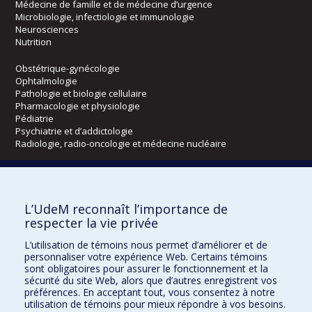
Médecine de famille et de médecine d’urgence
Microbiologie, infectiologie et immunologie
Neurosciences
Nutrition
Obstétrique-gynécologie
Ophtalmologie
Pathologie et biologie cellulaire
Pharmacologie et physiologie
Pédiatrie
Psychiatrie et d’addictologie
Radiologie, radio-oncologie et médecine nucléaire
Écoles
L’UdeM reconnaît l’importance de
Kinésiologie et des sciences de l’activité physique
respecter la vie privée
Orthophonie et audiologie
Réadaptation
L’utilisation de témoins nous permet d’améliorer et de
personnaliser votre expérience Web. Certains témoins
Directions
sont obligatoires pour assurer le fonctionnement et la
sécurité du site Web, alors que d’autres enregistrent vos
DPC
préférences. En acceptant tout, vous consentez à notre
CPASS
utilisation de témoins pour mieux répondre à vos besoins.