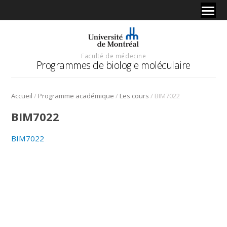
Faculté de médecine
Programmes de biologie moléculaire
/
/
/
Accueil
Programme académique
Les cours
BIM7022
BIM7022
BIM7022