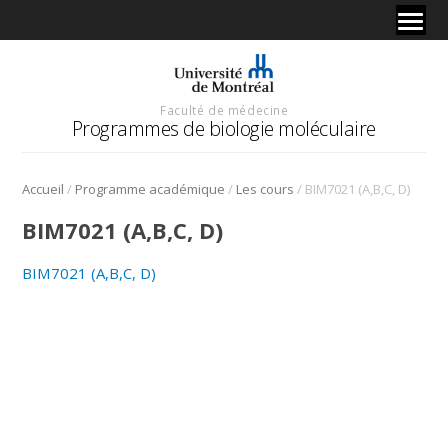
Faculté de médecine
Programmes de biologie moléculaire
/
/
/
Accueil
Programme académique
Les cours
BIM7021 (A,B,C, D)
BIM7021 (A,B,C, D)
BIM7021 (A,B,C, D)