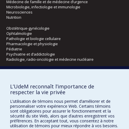
Médecine de famille et de médecine d’urgence
Microbiologie, infectiologie et immunologie
Neurosciences
Nutrition
Obstétrique-gynécologie
Ophtalmologie
Pathologie et biologie cellulaire
Pharmacologie et physiologie
Pédiatrie
Psychiatrie et d’addictologie
Radiologie, radio-oncologie et médecine nucléaire
Écoles
L’UdeM reconnaît l’importance de
Kinésiologie et des sciences de l’activité physique
respecter la vie privée
Orthophonie et audiologie
Réadaptation
L’utilisation de témoins nous permet d’améliorer et de
personnaliser votre expérience Web. Certains témoins
Directions
sont obligatoires pour assurer le fonctionnement et la
sécurité du site Web, alors que d’autres enregistrent vos
DPC
préférences. En acceptant tout, vous consentez à notre
CPASS
utilisation de témoins pour mieux répondre à vos besoins.