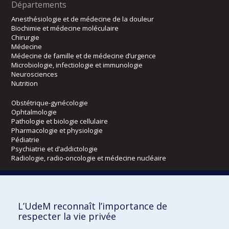
Départements
Anesthésiologie et de médecine de la douleur
Biochimie et médecine moléculaire
Chirurgie
Médecine
Médecine de famille et de médecine d’urgence
Microbiologie, infectiologie et immunologie
Neurosciences
Nutrition
Obstétrique-gynécologie
Ophtalmologie
Pathologie et biologie cellulaire
Pharmacologie et physiologie
Pédiatrie
Psychiatrie et d’addictologie
Radiologie, radio-oncologie et médecine nucléaire
Écoles
L’UdeM reconnaît l’importance de
Kinésiologie et des sciences de l’activité physique
respecter la vie privée
Orthophonie et audiologie
Réadaptation