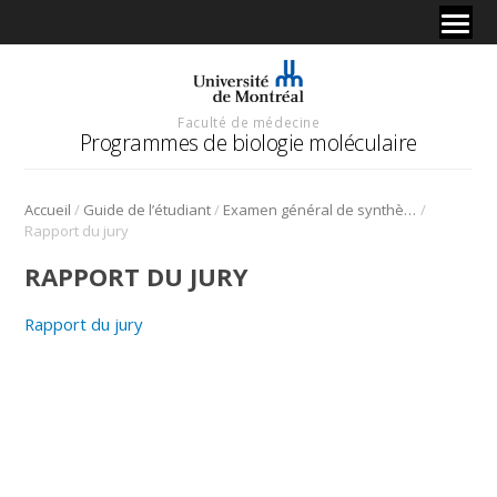
Faculté de médecine
Programmes de biologie moléculaire
/
/
/
Accueil
Guide de l’étudiant
Examen général de synthèse
Rapport du jury
RAPPORT DU JURY
Rapport du jury