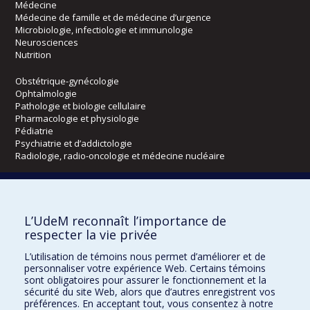
Médecine
Médecine de famille et de médecine d’urgence
Microbiologie, infectiologie et immunologie
Neurosciences
Nutrition
Obstétrique-gynécologie
Ophtalmologie
Pathologie et biologie cellulaire
Pharmacologie et physiologie
Pédiatrie
Psychiatrie et d’addictologie
Radiologie, radio-oncologie et médecine nucléaire
Écoles
L’UdeM reconnaît l’importance de
Kinésiologie et des sciences de l’activité physique
respecter la vie privée
Orthophonie et audiologie
Réadaptation
L’utilisation de témoins nous permet d’améliorer et de
personnaliser votre expérience Web. Certains témoins
Directions
sont obligatoires pour assurer le fonctionnement et la
sécurité du site Web, alors que d’autres enregistrent vos
DPC
préférences. En acceptant tout, vous consentez à notre