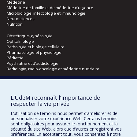
Médecine
Médecine de famille et de médecine d’urgence
Microbiologie, infectiologie et immunologie
Neurosciences
Nutrition
Obstétrique-gynécologie
Ophtalmologie
Pathologie et biologie cellulaire
Pharmacologie et physiologie
Pédiatrie
Psychiatrie et d’addictologie
Radiologie, radio-oncologie et médecine nucléaire
Écoles
L’UdeM reconnaît l’importance de
Kinésiologie et des sciences de l’activité physique
respecter la vie privée
Orthophonie et audiologie
Réadaptation
L’utilisation de témoins nous permet d’améliorer et de
personnaliser votre expérience Web. Certains témoins
Directions
sont obligatoires pour assurer le fonctionnement et la
sécurité du site Web, alors que d’autres enregistrent vos
DPC
préférences. En acceptant tout, vous consentez à notre