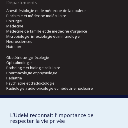
Départements
Anesthésiologie et de médecine de la douleur
Biochimie et médecine moléculaire
Chirurgie
Médecine
Médecine de famille et de médecine d’urgence
Microbiologie, infectiologie et immunologie
Neurosciences
Nutrition
Obstétrique-gynécologie
Ophtalmologie
Pathologie et biologie cellulaire
Pharmacologie et physiologie
Pédiatrie
Psychiatrie et d’addictologie
Radiologie, radio-oncologie et médecine nucléaire
Écoles
L’UdeM reconnaît l’importance de
Kinésiologie et des sciences de l’activité physique
respecter la vie privée
Orthophonie et audiologie
Réadaptation