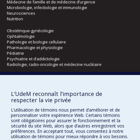
Médecine de famille et de médecine d’urgence
Microbiologie, infectiologie et immunologie
Neurosciences
Nutrition
Obstétrique-gynécologie
Ophtalmologie
Pathologie et biologie cellulaire
Pharmacologie et physiologie
Pédiatrie
Psychiatrie et d’addictologie
Radiologie, radio-oncologie et médecine nucléaire
Écoles
L’UdeM reconnaît l’importance de
Kinésiologie et des sciences de l’activité physique
respecter la vie privée
Orthophonie et audiologie
Réadaptation
L’utilisation de témoins nous permet d’améliorer et de
personnaliser votre expérience Web. Certains témoins
Directions
sont obligatoires pour assurer le fonctionnement et la
sécurité du site Web, alors que d’autres enregistrent vos
DPC
préférences. En acceptant tout, vous consentez à notre
CPASS
utilisation de témoins pour mieux répondre à vos besoins.