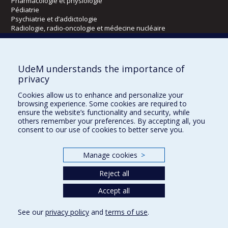
Pharmacologie et physiologie
Pédiatrie
Psychiatrie et d’addictologie
Radiologie, radio-oncologie et médecine nucléaire
Écoles
UdeM understands the importance of
Kinésiologie et des sciences de l’activité physique
privacy
Orthophonie et audiologie
Cookies allow us to enhance and personalize your
Réadaptation
browsing experience. Some cookies are required to
ensure the website’s functionality and security, while
Directions
others remember your preferences. By accepting all, you
consent to our use of cookies to better serve you.
DPC
CPASS
Éthique clinique
Manage cookies
>
Reject all
Accept all
See our
privacy policy
and
terms of use
.