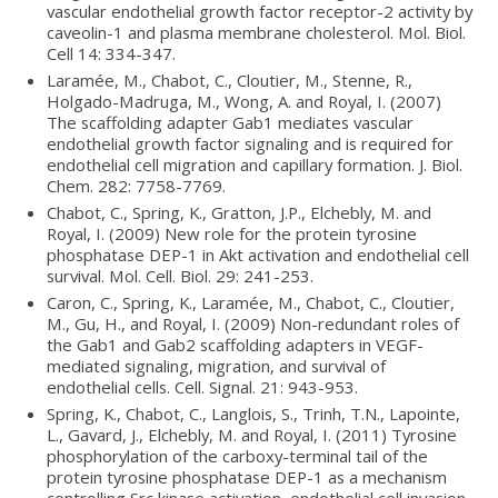
vascular endothelial growth factor receptor-2 activity by
caveolin-1 and plasma membrane cholesterol. Mol. Biol.
Cell 14: 334-347.
Laramée, M., Chabot, C., Cloutier, M., Stenne, R.,
Holgado-Madruga, M., Wong, A. and Royal, I. (2007)
The scaffolding adapter Gab1 mediates vascular
endothelial growth factor signaling and is required for
endothelial cell migration and capillary formation. J. Biol.
Chem. 282: 7758-7769.
Chabot, C., Spring, K., Gratton, J.P., Elchebly, M. and
Royal, I. (2009) New role for the protein tyrosine
phosphatase DEP-1 in Akt activation and endothelial cell
survival. Mol. Cell. Biol. 29: 241-253.
Caron, C., Spring, K., Laramée, M., Chabot, C., Cloutier,
M., Gu, H., and Royal, I. (2009) Non-redundant roles of
the Gab1 and Gab2 scaffolding adapters in VEGF-
mediated signaling, migration, and survival of
endothelial cells. Cell. Signal. 21: 943-953.
Spring, K., Chabot, C., Langlois, S., Trinh, T.N., Lapointe,
L., Gavard, J., Elchebly, M. and Royal, I. (2011) Tyrosine
phosphorylation of the carboxy-terminal tail of the
protein tyrosine phosphatase DEP-1 as a mechanism
controlling Src kinase activation, endothelial cell invasion,