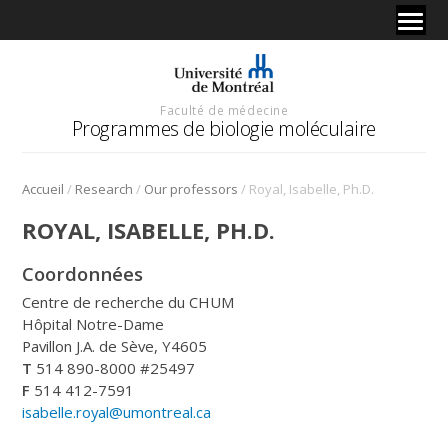
Faculté de médecine
Programmes de biologie moléculaire
/
/
/
Accueil
Research
Our professors
Royal, Isabelle, Ph.D.
ROYAL, ISABELLE, PH.D.
Coordonnées
Centre de recherche du CHUM
Hôpital Notre-Dame
Pavillon J.A. de Sève, Y4605
T
514 890-8000 #25497
F
514 412-7591
isabelle.royal@umontreal.ca