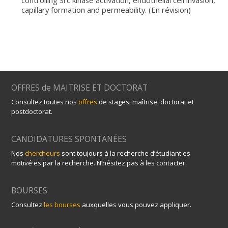
capillary formation and permeability. (En révision)
OFFRES de MAITRISE ET DOCTORAT
Consultez toutes nos
offres
de stages, maîtrise, doctorat et
postdoctorat.
CANDIDATURES SPONTANÉES
Nos
chercheurs
sont toujours à la recherche d’étudiant·es
motivé·es par la recherche. N’hésitez pas à les contacter.
BOURSES
Consultez
les bourses
auxquelles vous pouvez appliquer.