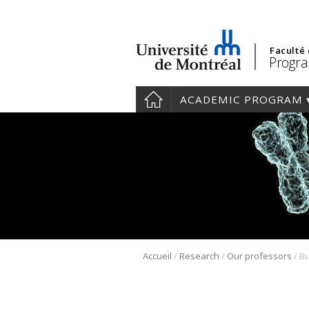
Faculté
Progra
ACADEMIC PROGRAM
/
/
/
Accueil
Research
Our professors
Bu