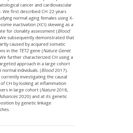
tological cancer and cardiovascular
. We first described CH 22 years
udying normal aging females using X-
ome inactivation (XCI) skewing as a
te for clonality assessment (
Blood
 We subsequently demonstrated that
artly caused by acquired somatic
ns in the
TET2
gene (
Nature Genet
We further characterized CH using a
argeted approach in a large cohort
 normal individuals. (
Blood
2017).
currently investigating the causal
 of CH by looking at inflammation
ers in large cohort (
Nature
2018,
Advances
2020) and at its genetic
osition by genetic linkage
ches.