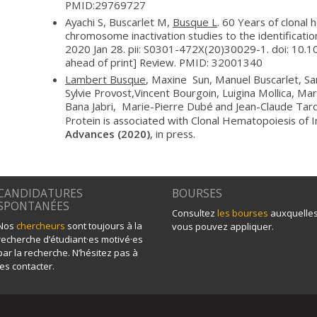
PMID:29769727
Ayachi S, Buscarlet M,
Busque L
. 60 Years of clonal
chromosome inactivation studies to the identificatio
2020 Jan 28. pii: S0301-472X(20)30029-1. doi: 10.1
ahead of print] Review. PMID: 32001340
Lambert Busque
, Maxine Sun, Manuel Buscarlet, Sa
Sylvie Provost,Vincent Bourgoin, Luigina Mollica, Mar
Bana Jabri, Marie-Pierre Dubé
and Jean-Claude Tardi
Protein is associated with Clonal Hematopoiesis of 
Advances (2020)
, in press.
CANDIDATURES
BOURSES
SPONTANÉES
Consultez
les bourses
auxquelle
Nos
chercheurs
sont toujours à la
vous pouvez appliquer.
recherche d’étudiant·es motivé·es
par la recherche. N’hésitez pas à
les contacter.