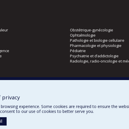
uleur
Obstétrique-gynécologie
Ophtalmologie
Pathologie et biologie cellulaire
Pharmacologie et physiologie
gence
Pédiatrie
ie
Psychiatrie et d’addictologie
Radiologie, radio-oncologie et mé
Directions
 physique
DPC
CPASS
 privacy
Éthique clinique
browsing experience. Some cookies are required to ensure the website’
consent to our use of cookies to better serve you.
ll