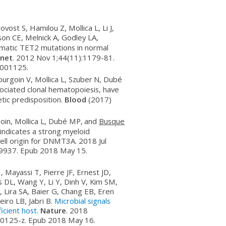
vost S, Hamilou Z, Mollica L, Li J,
on CE, Melnick A, Godley LA,
matic TET2 mutations in normal
enet
. 2012 Nov 1;44(11):1179-81.
3001125.
ourgoin V, Mollica L, Szuber
N, Dubé
ciated clonal hematopoiesis, have
tic predisposition.
Blood
(2017)
oin, Mollica L, Dubé MP,
and
Busque
 indicates a strong myeloid
cell origin for DNMT3A.
2018 Jul
9937. Epub 2018 May 15.
, Mayassi T, Pierre JF, Ernest JD,
s DL, Wang Y, Li Y, Dinh V, Kim SM,
Lira SA, Baier G, Chang EB, Eren
eiro LB, Jabri B.
Microbial signals
icient host.
Nature
. 2018
0125-z. Epub 2018 May 16.