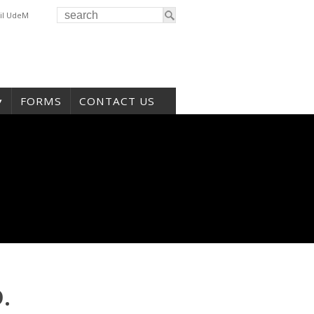
il UdeM
FORMS
CONTACT US
.