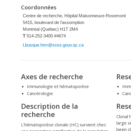
Coordonnées
Centre de recherche, Hôpital Maisonneuve-Rosemont
5415, boulevard de l’assomption
Montréal (Québec) H1T 2M4
T
514-252-3400 #4674
Lbusque.hmr@ssss.gouv.qc.ca
Axes de recherche
Rese
Immunologie et hématopoïèse
Imm
Cancérologie
Can
Description de la
Rese
recherche
Clonal 
large s
L’hématopoïèse clonale (HC) survient chez
been cl