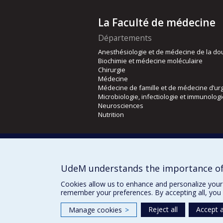
La Faculté de médecine
Départements
Anesthésiologie et de médecine de la do
Biochimie et médecine moléculaire
Chirurgie
Médecine
Médecine de famille et de médecine d’ur
Microbiologie, infectiologie et immunolog
Neurosciences
Nutrition
Écoles
Kinésiologie et des sciences de l’activité
Orthophonie et audiologie
UdeM understands the importance of
Réadaptation
Cookies allow us to enhance and personalize your 
remember your preferences. By accepting all, you 
Reject all
Accept a
Manage cookies
>