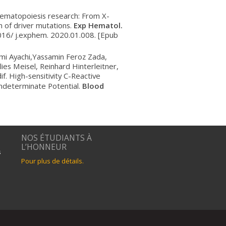
 hematopoiesis research: From X-
n of driver mutations.
Exp Hematol.
016/ j.exphem. 2020.01.008. [Epub
mi Ayachi,Yassamin Feroz Zada,
lies Meisel, Reinhard Hinterleitner,
f. High-sensitivity C-Reactive
Indeterminate Potential.
Blood
NOS ÉTUDIANTS À
L’HONNEUR
s
Pour plus de détails.