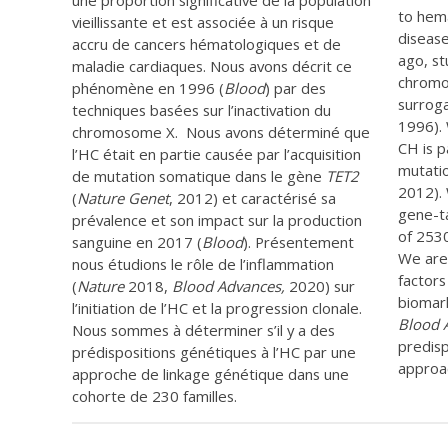
une proportion significative de la population
to hema
vieillissante et est associée à un risque
disease
accru de cancers hématologiques et de
ago, st
maladie cardiaques. Nous avons décrit ce
chromos
phénomène en 1996 (
Blood
) par des
surroga
techniques basées sur l’inactivation du
1996).
chromosome X. Nous avons déterminé que
CH is p
l’HC était en partie causée par l’acquisition
mutatio
de mutation somatique dans le gène
TET2
2012). 
(
Nature Genet
, 2012) et caractérisé sa
gene-t
prévalence et son impact sur la production
of 2530
sanguine en 2017 (
Blood
). Présentement
We are 
nous étudions le rôle de l’inflammation
factors
(
Nature
2018,
Blood Advances,
2020) sur
biomark
l’initiation de l’HC et la progression clonale.
Blood 
Nous sommes à déterminer s’il y a des
predisp
prédispositions génétiques à l’HC par une
approa
approche de linkage génétique dans une
cohorte de 230 familles.