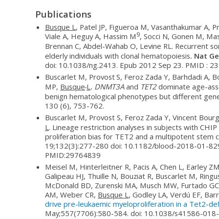
Publications
Busque L
, Patel JP, Figueroa M, Vasanthakumar A, Pro
9
Viale A, Heguy A, Hassim M
, Socci N, Gonen M, Mas
Brennan C, Abdel-Wahab O, Levine RL.
Recurrent so
elderly individuals with clonal hematopoiesis
. Nat G
doi: 10.1038/ng.2413. Epub 2012 Sep 23. PMID : 2
Buscarlet M, Provost
S, Feroz Zada Y, Barhdadi A, B
MP,
Busque
L
.
DNMT3A
and
TET2
dominate age-asso
benign hematological phenotypes but different gene
130 (6), 753-762.
Buscarlet M, Provost S, Feroz Zada Y, Vincent Bourg
L
. Lineage restriction analyses in subjects with CHIP
proliferation bias for TET2 and a multipotent stem 
19;132(3):277-280 doi: 10.1182/blood-2018-01-82
PMID:29764839
Meisel M, Hinterleitner R, Pacis A, Chen L, Earley ZM
Galipeau HJ, Thuille N, Bouziat R, Buscarlet M, Ringu
McDonald BD, Zurenski MA, Musch MW, Furtado GC, 
AM, Weber CR,
Busque L
, Godley LA, Verdú EF, Barr
drive pre-leukaemic myeloproliferation in a Tet2-def
May;557(7706):580-584. doi: 10.1038/s41586-018-