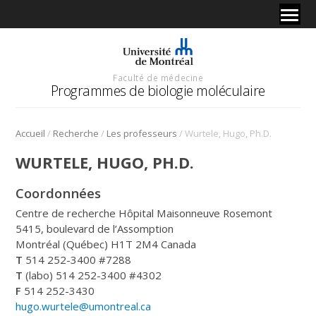
Faculté de médecine
Programmes de biologie moléculaire
/
/
/
Accueil
Recherche
Les professeurs
Wurtele, Hugo, Ph.D.
WURTELE, HUGO, PH.D.
Coordonnées
Centre de recherche Hôpital Maisonneuve Rosemont
5415, boulevard de l’Assomption
Montréal (Québec) H1T 2M4 Canada
T
514 252-3400 #7288
T
(labo) 514 252-3400 #4302
F
514 252-3430
hugo.wurtele@umontreal.ca