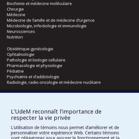
Biochimie et médecine moléculaire
Chirurgie
Médecine
Médecine de famille et de médecine d’urgence
Microbiologie, infectiologie et immunologie
Neurosciences
Nutrition
Obstétrique-gynécologie
Ophtalmologie
Pathologie et biologie cellulaire
Pharmacologie et physiologie
Pédiatrie
Psychiatrie et d’addictologie
Radiologie, radio-oncologie et médecine nucléaire
Écoles
L’UdeM reconnaît l’importance de
Kinésiologie et des sciences de l’activité physique
respecter la vie privée
Orthophonie et audiologie
Réadaptation
L’utilisation de témoins nous permet d’améliorer et de
personnaliser votre expérience Web. Certains témoins
Directions
sont obligatoires pour assurer le fonctionnement et la