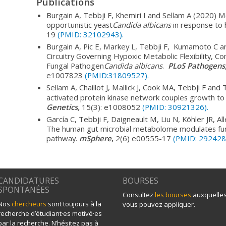
Publications
Burgain A, Tebbji F, Khemiri I and Sellam A (2020) 
opportunistic yeast
Candida albicans
in response to 
19
(PMID: 32102943).
Burgain A, Pic E, Markey L, Tebbji F, Kumamoto C a
Circuitry Governing Hypoxic Metabolic Flexibility, C
Fungal Pathogen
Candida albicans
.
PLoS Pathogens
e1007823
(PMID:31809527).
Sellam A, Chaillot J, Mallick J, Cook MA, Tebbji F and
activated protein kinase network couples growth to 
Genetics,
15(3): e1008052
(PMID: 30921326).
García C, Tebbji F, Daigneault M, Liu N, Köhler JR, A
The human gut microbial metabolome modulates fun
pathway.
mSphere
,
2(6) e00555-17
(PMID: 292428
CANDIDATURES
BOURSES
SPONTANÉES
Consultez
les bourses
auxquelle
Nos
chercheurs
sont toujours à la
vous pouvez appliquer.
recherche d’étudiant·es motivé·es
par la recherche. N’hésitez pas à