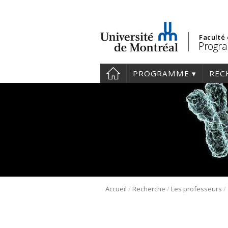
Faculté
Progra
PROGRAMME
REC
/
/
/
Accueil
Recherche
Les professeurs