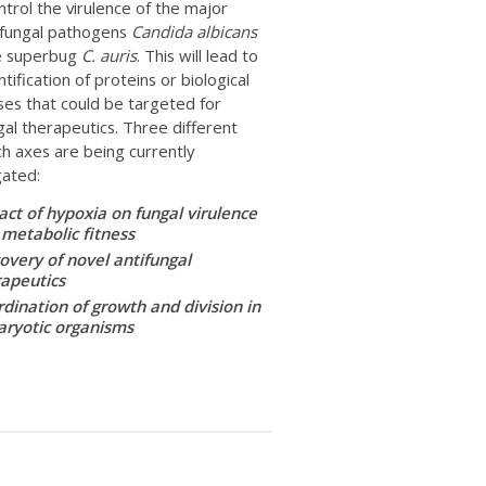
ntrol the virulence of the major
fungal pathogens
Candida albicans
e superbug
C. auris
. This will lead to
ntification of proteins or biological
es that could be targeted for
gal therapeutics. Three different
h axes are being currently
gated:
ct of hypoxia on fungal virulence
metabolic fitness
overy of novel antifungal
rapeutics
dination of growth and division in
aryotic organisms