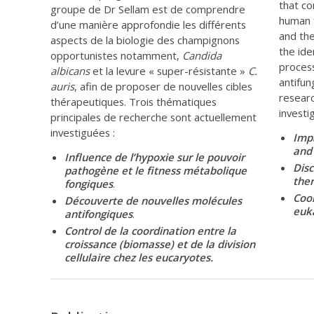
that co
groupe de Dr Sellam est de comprendre
human 
d’une manière approfondie les différents
and th
aspects de la biologie des champignons
the ide
opportunistes notamment,
Candida
process
albicans
et la levure « super-résistante »
C.
antifun
auris
, afin de proposer de nouvelles cibles
researc
thérapeutiques. Trois thématiques
investi
principales de recherche sont actuellement
investiguées :
Impa
and 
Influence de l’hypoxie sur le pouvoir
Disc
pathogène et le fitness métabolique
the
fongiques
.
Coor
Découverte de nouvelles molécules
euk
antifongiques
.
Control de la coordination entre la
croissance (biomasse) et de la division
cellulaire chez les eucaryotes.