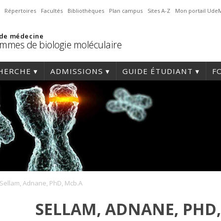
Répertoires
Facultés
Bibliothèques
Plan campus
Sites A-Z
Mon portail Ude
 de médecine
mmes de biologie moléculaire
HERCHE
ADMISSIONS
GUIDE ÉTUDIANT
F
Sellam, Adnane, PhD, Mcb.A
SELLAM, ADNANE, PHD,