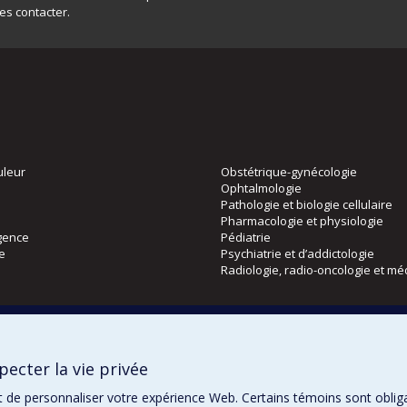
les contacter.
uleur
Obstétrique-gynécologie
Ophtalmologie
Pathologie et biologie cellulaire
Pharmacologie et physiologie
gence
Pédiatrie
ie
Psychiatrie et d’addictologie
Radiologie, radio-oncologie et mé
Directions
 physique
DPC
ecter la vie privée
CPASS
Éthique clinique
t de personnaliser votre expérience Web. Certains témoins sont oblig