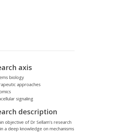
arch axis
ems biology
rapeutic approaches
omics
acellular signaling
arch description
n objective of Dr Sellam’s research
gain a deep knowledge on mechanisms