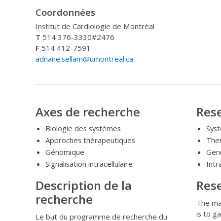
Coordonnées
Institut de Cardiologie de Montréal
T
514 376-3330#2476
F
514 412-7591
adnane.sellam@umontreal.ca
Axes de recherche
Rese
Biologie des systèmes
Syst
Approches thérapeutiques
The
Génomique
Gen
Signalisation intracellulaire
Intr
Description de la
Rese
recherche
The mai
is to 
Le but du programme de recherche du