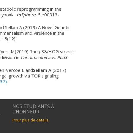
Metabolic reprogramming in the
hypoxia.
mSphere
, 5:e00913-
nd Sellam A (2019) A Novel Genetic
ommensalism and Virulence in the
,
15(12):
 Tyers M
(2019) The p38/HOG stress-
division in
Candida albicans
.
PLoS
llen-Vercoe E and
Sellam A
(2017)
gal growth via TOR signaling
37).
NOS ÉTUDIANTS À
L’HONNEUR
s
Pour plus de détails.