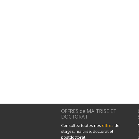
OFFRES de MAITRISE ET
DOCTORAT
Consultez toutes nos
offres
de
stages, maîtrise, doctorat et
postdoctorat.