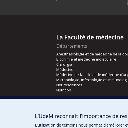
La Faculté de médecine
Départements
Anesthésiologie et de médecine de la do
Biochimie et médecine moléculaire
Chirurgie
Médecine
Médecine de famille et de médecine d’ur
Microbiologie, infectiologie et immunolog
Neurosciences
Nutrition
Écoles
Kinésiologie et des sciences de l’activité
L’UdeM reconnaît l’importance de resp
Orthophonie et audiologie
Réadaptation
L’utilisation de témoins nous permet d’améliorer e