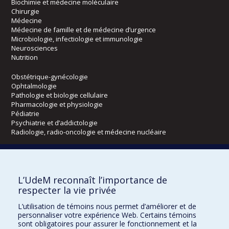
Biochimie et médecine moléculaire
Chirurgie
Médecine
Médecine de famille et de médecine d’urgence
Microbiologie, infectiologie et immunologie
Neurosciences
Nutrition
Obstétrique-gynécologie
Ophtalmologie
Pathologie et biologie cellulaire
Pharmacologie et physiologie
Pédiatrie
Psychiatrie et d’addictologie
Radiologie, radio-oncologie et médecine nucléaire
Écoles
L’UdeM reconnaît l’importance de
Kinésiologie et des sciences de l’activité physique
respecter la vie privée
Orthophonie et audiologie
Réadaptation
L’utilisation de témoins nous permet d’améliorer et de
personnaliser votre expérience Web. Certains témoins
Directions
sont obligatoires pour assurer le fonctionnement et la