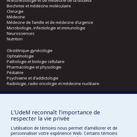
Anesthésiologie et de médecine de la douleur
Biochimie et médecine moléculaire
Chirurgie
Médecine
Médecine de famille et de médecine d’urgence
Microbiologie, infectiologie et immunologie
Neurosciences
Nutrition
Obstétrique-gynécologie
Ophtalmologie
Pathologie et biologie cellulaire
Pharmacologie et physiologie
Pédiatrie
Psychiatrie et d’addictologie
Radiologie, radio-oncologie et médecine nucléaire
Écoles
L’UdeM reconnaît l’importance de
Kinésiologie et des sciences de l’activité physique
respecter la vie privée
Orthophonie et audiologie
Réadaptation
L’utilisation de témoins nous permet d’améliorer et de
personnaliser votre expérience Web. Certains témoins