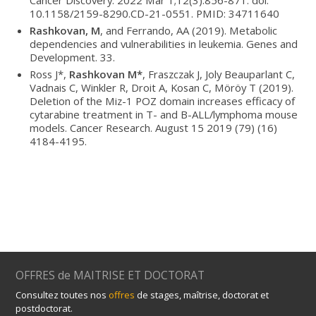
10.1158/2159-8290.CD-21-0551. PMID: 34711640
Rashkovan, M
, and Ferrando, AA (2019). Metabolic
dependencies and vulnerabilities in leukemia. Genes and
Development. 33.
Ross J*,
Rashkovan M*
, Fraszczak J, Joly Beauparlant C,
Vadnais C, Winkler R, Droit A, Kosan C, Möröy T (2019).
Deletion of the Miz-1 POZ domain increases efficacy of
cytarabine treatment in T- and B-ALL/lymphoma mouse
models. Cancer Research. August 15 2019 (79) (16)
4184-4195.
OFFRES de MAITRISE ET DOCTORAT
Consultez toutes nos
offres
de stages, maîtrise, doctorat et
postdoctorat.