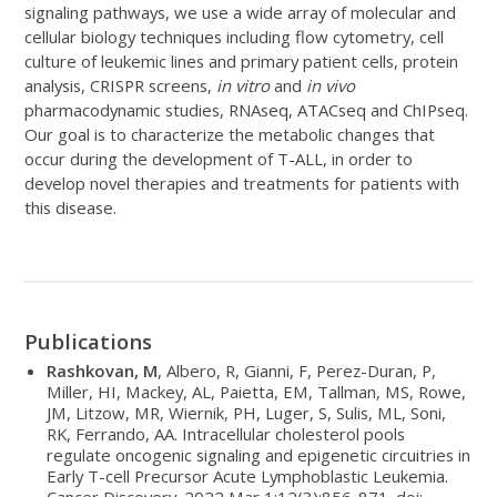
signaling pathways, we use a wide array of molecular and
cellular biology techniques including flow cytometry, cell
culture of leukemic lines and primary patient cells, protein
analysis, CRISPR screens,
in vitro
and
in vivo
pharmacodynamic studies, RNAseq, ATACseq and ChIPseq.
Our goal is to characterize the metabolic changes that
occur during the development of T-ALL, in order to
develop novel therapies and treatments for patients with
this disease.
Publications
Rashkovan, M
, Albero, R, Gianni, F, Perez-Duran, P,
Miller, HI, Mackey, AL, Paietta, EM, Tallman, MS, Rowe,
JM, Litzow, MR, Wiernik, PH, Luger, S, Sulis, ML, Soni,
RK, Ferrando, AA. Intracellular cholesterol pools
regulate oncogenic signaling and epigenetic circuitries in
Early T-cell Precursor Acute Lymphoblastic Leukemia.
Cancer Discovery. 2022 Mar 1;12(3):856-871. doi: