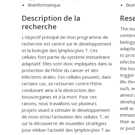
Bioinformatique
Bioi
Description de la
Rese
recherche
The ma
center
L’objectif principal de mon programme de
biology
recherche est centré sur le développement
adapti
et la biologie des lymphocytes T. Ces
to prot
cellules font partie du système immunitaire
infecti
adaptatif. Elles sont donc impliquées dans la
the hos
protection de l’hôte du cancer et des
trigger
infections virales. Ces cellules peuvent, dans
life-th
certains cas, se retourner contre l’hôte
such, w
conduisant ainsi à la destruction des
aimed 
tissus/organes et à la mort. Pour ces
develop
raisons, nous travaillons sur plusieurs
well as
projets visant à stimuler le développement
immunos
de novo
et/ou l’activation des cellules T, et
their a
sur ​​la découverte de nouvelles stratégies
or post
pour inhiber l’activité des lymphocytes T au