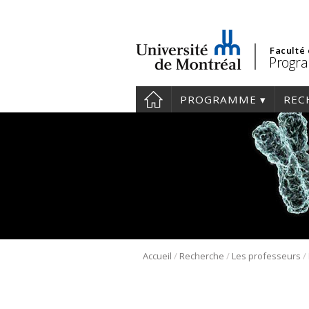
Faculté
Progra
PROGRAMME
REC
/
/
/
Accueil
Recherche
Les professeurs