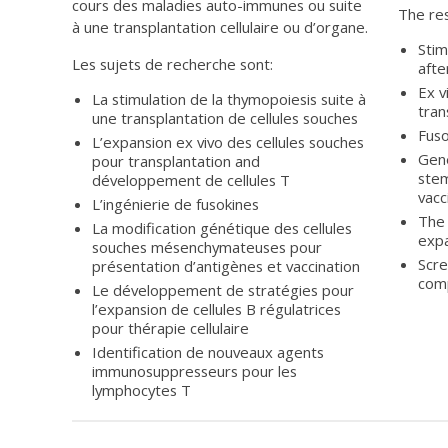
cours des maladies auto-immunes ou suite
The res
à une transplantation cellulaire ou d’organe.
Stim
Les sujets de recherche sont:
afte
Ex v
La stimulation de la thymopoiesis suite à
tran
une transplantation de cellules souches
Fuso
L’expansion
ex vivo
des cellules souches
Gene
pour transplantation and
stem
développement de cellules T
vacc
L’ingénierie de fusokines
The 
La modification génétique des cellules
expa
souches mésenchymateuses pour
Scre
présentation d’antigènes et vaccination
com
Le développement de stratégies pour
l’expansion de cellules B régulatrices
pour thérapie cellulaire
Identification de nouveaux agents
immunosuppresseurs pour les
lymphocytes T