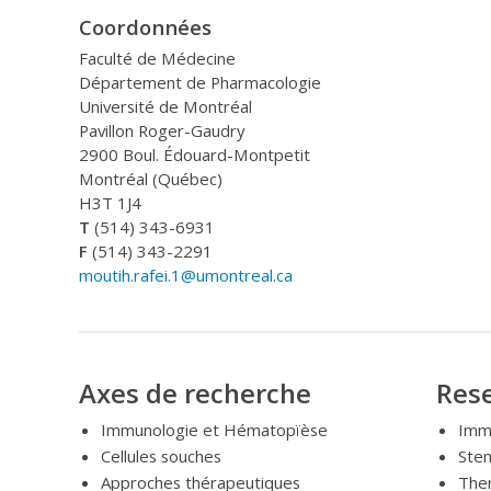
Coordonnées
Faculté de Médecine
Département de Pharmacologie
Université de Montréal
Pavillon Roger-Gaudry
2900 Boul. Édouard-Montpetit
Montréal (Québec)
H3T 1J4
T
(514) 343-6931
F
(514) 343-2291
moutih.rafei.1@umontreal.ca
Axes de recherche
Rese
Immunologie et Hématopïèse
Imm
Cellules souches
Stem
Approches thérapeutiques
The