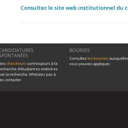
Consultez le site web institutionnel du 
CANDIDATURES
BOURSES
SPONTANÉES
Consultez
les bourses
auxquelle
Nos
chercheurs
sont toujours à la
vous pouvez appliquer.
recherche d’étudiant·es motivé·es
par la recherche. N’hésitez pas à
les contacter.