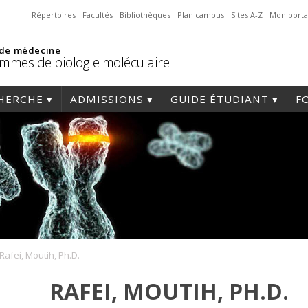
Répertoires
Facultés
Bibliothèques
Plan campus
Sites A-Z
Mon porta
 de médecine
mmes de biologie moléculaire
HERCHE
ADMISSIONS
GUIDE ÉTUDIANT
F
Rafei, Moutih, Ph.D.
RAFEI, MOUTIH, PH.D.