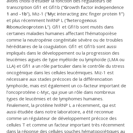
avons choisi d’étudier la fonction des régulateurs de
transcription Gfi1 et Gfi1b (“
G
rowth
f
actor
i
ndependence
1
and –
1b
”), Miz-1 (“
M
yc
i
nteracting
z
inc finger protein
1”
)
et plus récemment hnRNP L (“
h
eteroge
n
ous
R
ibo
n
ucleo
p
rotein
L
”). Gfi1 et Gfi1b sont mutés dans
certaines maladies humaines affectant l’hématopoïèse
comme la neutropénie congénitale sévère ou de troubles
héréditaires de la coagulation. Gfi1 et Gfi1b sont aussi
impliqués dans le développement ou la progression des
leucémies aiguës de type myéloïde ou lymphoïde (LMA ou
LLA) et Gfi1 a un rôle particulier dans le contrôle du stress
oncogénique dans les cellules leucémiques. Miz-1 est
nécessaire aux stades précoces de la différenciation
lymphoïde, mais est également un co-facteur important de
l’oncoprotéine c-Myc, qui joue un rôle dans nombreux
types de leucémies et de lymphomes humaines.
Finalement, la protéine hnRNP L a récemment, qui est
aussi étudiée dans notre laboratoire, a été reconnue
comme un régulateur de développement précoce des
cellules T et comme un facteur important très récemment
dans la réponse des cellules souches hématopoïétiques au