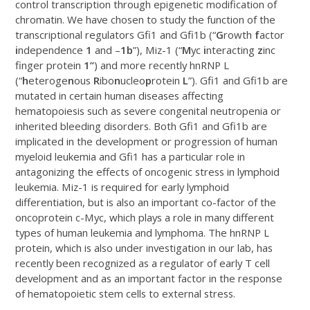
control transcription through epigenetic modification of
chromatin. We have chosen to study the function of the
transcriptional regulators Gfi1 and Gfi1b (“
G
rowth
f
actor
i
ndependence
1
and –
1b
”), Miz-1 (“
M
yc
i
nteracting
z
inc
finger protein
1”
) and more recently hnRNP L
(“
h
eteroge
n
ous
R
ibo
n
ucleo
p
rotein
L
”). Gfi1 and Gfi1b are
mutated in certain human diseases affecting
hematopoiesis such as severe congenital neutropenia or
inherited bleeding disorders. Both Gfi1 and Gfi1b are
implicated in the development or progression of human
myeloid leukemia and Gfi1 has a particular role in
antagonizing the effects of oncogenic stress in lymphoid
leukemia. Miz-1 is required for early lymphoid
differentiation, but is also an important co-factor of the
oncoprotein c-Myc, which plays a role in many different
types of human leukemia and lymphoma. The hnRNP L
protein, which is also under investigation in our lab, has
recently been recognized as a regulator of early T cell
development and as an important factor in the response
of hematopoietic stem cells to external stress.