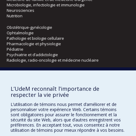
Microbiologie, infectiologie et immunologie
Neurosciences
Nutrition
Obstétrique-gynécologie
Ophtalmologie
Pathologie et biologie cellulaire
Pharmacologie et physiologie
Pédiatrie
Psychiatrie et d’addictologie
Radiologie, radio-oncologie et médecine nucléaire
Écoles
L’UdeM reconnaît l’importance de
Kinésiologie et des sciences de l’activité physique
respecter la vie privée
Orthophonie et audiologie
Réadaptation
L’utilisation de témoins nous permet d’améliorer et de
personnaliser votre expérience Web. Certains témoins
Directions
sont obligatoires pour assurer le fonctionnement et la
sécurité du site Web, alors que d’autres enregistrent vos
DPC
préférences. En acceptant tout, vous consentez à notre
CPASS
utilisation de témoins pour mieux répondre à vos besoins.
Éthique clinique