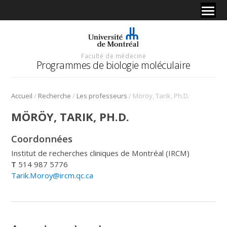
Faculté de médecine
Programmes de biologie moléculaire
/
/
/
Accueil
Recherche
Les professeurs
Möröy, Tarik, Ph.D.
MÖRÖY, TARIK, PH.D.
Coordonnées
Institut de recherches cliniques de Montréal (IRCM)
T
514 987 5776
Tarik.Moroy@ircm.qc.ca