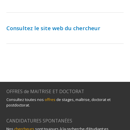
Consultez le site web du chercheur
OFFRES de MAITRISE ET DOCTORAT
Consultez toutes nos
offres
de stages, maîtrise, doctorat et
postdoctorat.
CANDIDATURES SPONTANÉES
Nos
chercheurs
sont toujours à la recherche d’étudiant·es