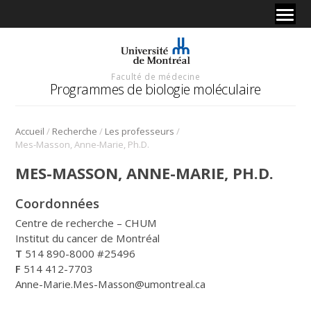
Faculté de médecine
Programmes de biologie moléculaire
/
/
/
Accueil
Recherche
Les professeurs
Mes-Masson, Anne-Marie, Ph.D.
MES-MASSON, ANNE-MARIE, PH.D.
Coordonnées
Centre de recherche – CHUM
Institut du cancer de Montréal
T
514 890-8000 #25496
F
514 412-7703
Anne-Marie.Mes-Masson@umontreal.ca