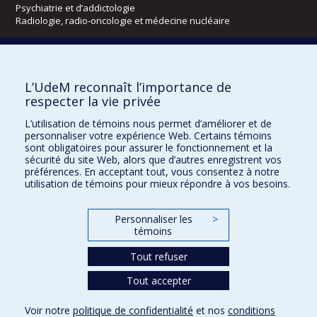
Psychiatrie et d’addictologie
Radiologie, radio-oncologie et médecine nucléaire
Écoles
L’UdeM reconnaît l’importance de
Kinésiologie et des sciences de l’activité physique
respecter la vie privée
Orthophonie et audiologie
Réadaptation
L’utilisation de témoins nous permet d’améliorer et de
personnaliser votre expérience Web. Certains témoins
Directions
sont obligatoires pour assurer le fonctionnement et la
sécurité du site Web, alors que d’autres enregistrent vos
DPC
préférences. En acceptant tout, vous consentez à notre
CPASS
utilisation de témoins pour mieux répondre à vos besoins.
Éthique clinique
Personnaliser les
>
témoins
Tout refuser
Tout accepter
Voir notre
politique de confidentialité
et nos
conditions