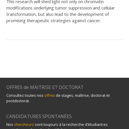
This research will shed light not only on chromatin
modifications underlying tumor suppression and cellular
transformation, but also lead to the development of
promising therapeutic strategies against cancer.
OFFRES de MAITRISE ET DOCTORAT
Consultez toutes nos
offres
de stages, maîtrise, doctorat et
postdoctorat.
CANDIDATURES SPONTANÉES
Nos
chercheurs
sont toujours à la recherche d’étudiant·es