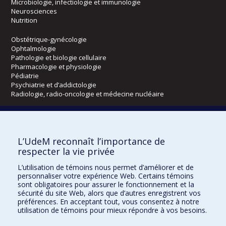
Microbiologie, infectiologie et immunologie
Neurosciences
Nutrition
Obstétrique-gynécologie
Ophtalmologie
Pathologie et biologie cellulaire
Pharmacologie et physiologie
Pédiatrie
Psychiatrie et d’addictologie
Radiologie, radio-oncologie et médecine nucléaire
Écoles
L’UdeM reconnaît l’importance de
Kinésiologie et des sciences de l’activité physique
respecter la vie privée
Orthophonie et audiologie
Réadaptation
L’utilisation de témoins nous permet d’améliorer et de
personnaliser votre expérience Web. Certains témoins
Directions
sont obligatoires pour assurer le fonctionnement et la
sécurité du site Web, alors que d’autres enregistrent vos
DPC
préférences. En acceptant tout, vous consentez à notre
CPASS
utilisation de témoins pour mieux répondre à vos besoins.
Éthique clinique