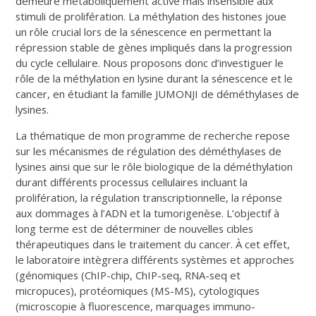
demeure métaboliquement active mais insensible aux
stimuli de prolifération. La méthylation des histones joue
un rôle crucial lors de la sénescence en permettant la
répression stable de gènes impliqués dans la progression
du cycle cellulaire. Nous proposons donc d’investiguer le
rôle de la méthylation en lysine durant la sénescence et le
cancer, en étudiant la famille JUMONJI de déméthylases de
lysines.
La thématique de mon programme de recherche repose
sur les mécanismes de régulation des déméthylases de
lysines ainsi que sur le rôle biologique de la déméthylation
durant différents processus cellulaires incluant la
prolifération, la régulation transcriptionnelle, la réponse
aux dommages à l’ADN et la tumorigenèse. L’objectif à
long terme est de déterminer de nouvelles cibles
thérapeutiques dans le traitement du cancer. À cet effet,
le laboratoire intègrera différents systèmes et approches
(génomiques (ChIP-chip, ChIP-seq, RNA-seq et
micropuces), protéomiques (MS-MS), cytologiques
(microscopie à fluorescence, marquages immuno-