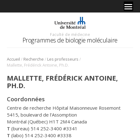
Faculté de médecine
Programmes de biologie moléculaire
/
/
/
Accueil
Recherche
Les professeurs
Mallette, Frédérick Antoine, Ph.D.
MALLETTE, FRÉDÉRICK ANTOINE,
PH.D.
Coordonnées
Centre de recherche Hôpital Maisonneuve Rosemont
5415, boulevard de l’Assomption
Montréal (Québec) H1T 2M4 Canada
T
(bureau) 514 252-3400 #3341
T
(labo) 514 252-3400 #3338