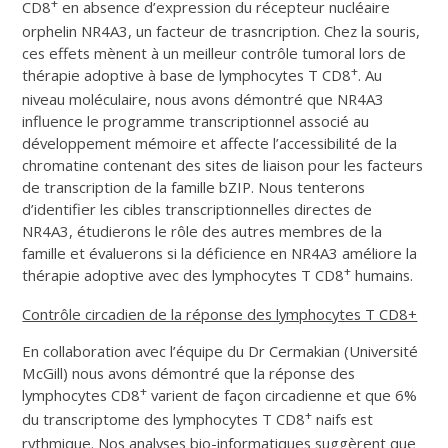
+
CD8
en absence d’expression du récepteur nucléaire
orphelin NR4A3, un facteur de trasncription. Chez la souris,
ces effets mènent à un meilleur contrôle tumoral lors de
+
thérapie adoptive à base de lymphocytes T CD8
. Au
niveau moléculaire, nous avons démontré que NR4A3
influence le programme transcriptionnel associé au
développement mémoire et affecte l’accessibilité de la
chromatine contenant des sites de liaison pour les facteurs
de transcription de la famille bZIP. Nous tenterons
d’identifier les cibles transcriptionnelles directes de
NR4A3, étudierons le rôle des autres membres de la
famille et évaluerons si la déficience en NR4A3 améliore la
+
thérapie adoptive avec des lymphocytes T CD8
humains.
Contrôle circadien de la réponse des lymphocytes T CD8+
En collaboration avec l’équipe du Dr Cermakian (Université
McGill) nous avons démontré que la réponse des
+
lymphocytes CD8
varient de façon circadienne et que 6%
+
du transcriptome des lymphocytes T CD8
naifs est
rythmique. Nos analyses bio-informatiques suggèrent que