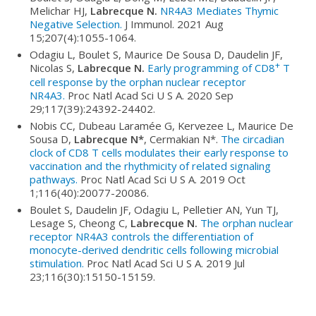
Melichar HJ,
Labrecque N.
NR4A3 Mediates Thymic
Negative Selection.
J Immunol. 2021 Aug
15;207(4):1055-1064.
Odagiu L, Boulet S, Maurice De Sousa D, Daudelin JF,
+
Nicolas S,
Labrecque N.
Early programming of CD8
T
cell response by the orphan nuclear receptor
NR4A3.
Proc Natl Acad Sci U S A. 2020 Sep
29;117(39):24392-24402.
Nobis CC, Dubeau Laramée G, Kervezee L, Maurice De
Sousa D,
Labrecque N*
, Cermakian N*.
The circadian
clock of CD8 T cells modulates their early response to
vaccination and the rhythmicity of related signaling
pathways.
Proc Natl Acad Sci U S A. 2019 Oct
1;116(40):20077-20086.
Boulet S, Daudelin JF, Odagiu L, Pelletier AN, Yun TJ,
Lesage S, Cheong C,
Labrecque N.
The orphan nuclear
receptor NR4A3 controls the differentiation of
monocyte-derived dendritic cells following microbial
stimulation.
Proc Natl Acad Sci U S A. 2019 Jul
23;116(30):15150-15159.