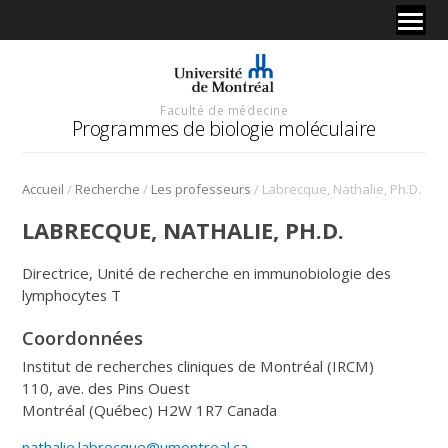
Faculté de médecine
Programmes de biologie moléculaire
/
/
/
Accueil
Recherche
Les professeurs
Labrecque, Nathalie, Ph.D.
LABRECQUE, NATHALIE, PH.D.
Directrice, Unité de recherche en immunobiologie des
lymphocytes T
Coordonnées
Institut de recherches cliniques de Montréal (IRCM)
110, ave. des Pins Ouest
Montréal (Québec) H2W 1R7 Canada
nathalie.labrecque@umontreal.ca