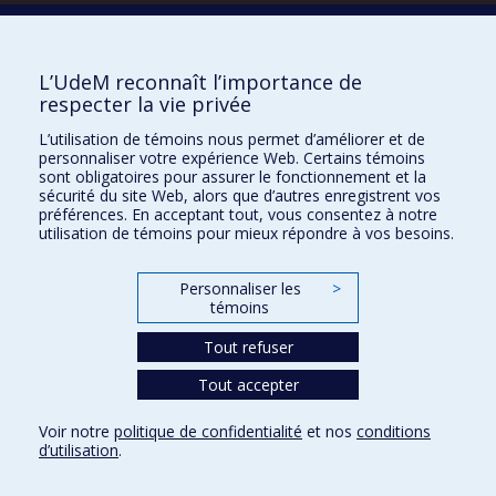
Écoles
L’UdeM reconnaît l’importance de
Kinésiologie et des sciences de l’activité physique
respecter la vie privée
Orthophonie et audiologie
Réadaptation
L’utilisation de témoins nous permet d’améliorer et de
personnaliser votre expérience Web. Certains témoins
Directions
sont obligatoires pour assurer le fonctionnement et la
sécurité du site Web, alors que d’autres enregistrent vos
DPC
préférences. En acceptant tout, vous consentez à notre
CPASS
utilisation de témoins pour mieux répondre à vos besoins.
Éthique clinique
Personnaliser les
>
témoins
Tout refuser
Tout accepter
Voir notre
politique de confidentialité
et nos
conditions
d’utilisation
.
Urgence
Vie privée
Mon courriel
Studium
Paramètres des témoins