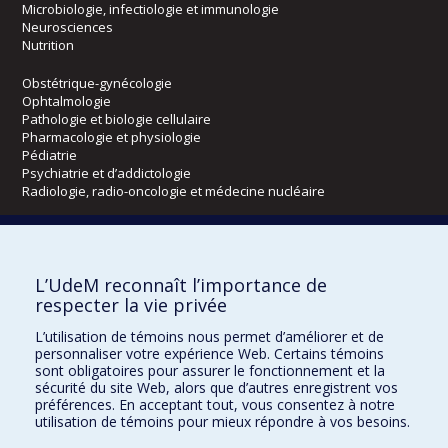
Microbiologie, infectiologie et immunologie
Neurosciences
Nutrition
Obstétrique-gynécologie
Ophtalmologie
Pathologie et biologie cellulaire
Pharmacologie et physiologie
Pédiatrie
Psychiatrie et d’addictologie
Radiologie, radio-oncologie et médecine nucléaire
Écoles
L’UdeM reconnaît l’importance de
Kinésiologie et des sciences de l’activité physique
respecter la vie privée
Orthophonie et audiologie
Réadaptation
L’utilisation de témoins nous permet d’améliorer et de
personnaliser votre expérience Web. Certains témoins
Directions
sont obligatoires pour assurer le fonctionnement et la
sécurité du site Web, alors que d’autres enregistrent vos
DPC
préférences. En acceptant tout, vous consentez à notre
CPASS
utilisation de témoins pour mieux répondre à vos besoins.
Éthique clinique