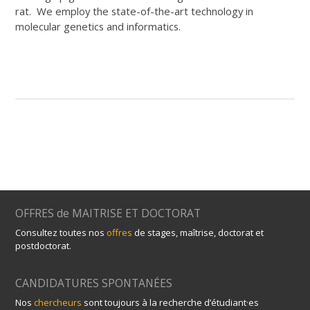
rat. We employ the state-of-the-art technology in
molecular genetics and informatics.
OFFRES de MAITRISE ET DOCTORAT
Consultez toutes nos
offres
de stages, maîtrise, doctorat et
postdoctorat.
CANDIDATURES SPONTANÉES
Nos
chercheurs
sont toujours à la recherche d’étudiant·es