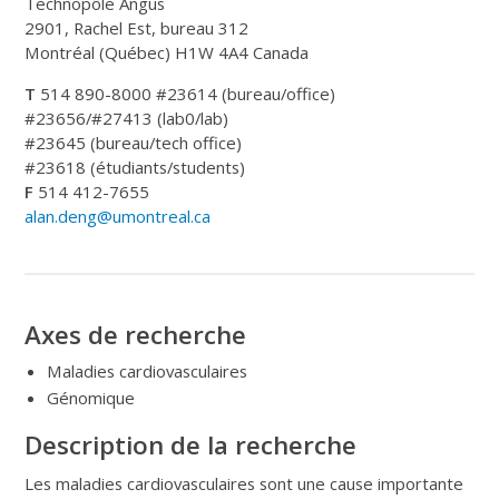
Technopôle Angus
2901, Rachel Est, bureau 312
Montréal (Québec) H1W 4A4 Canada
T
514 890-8000 #23614 (bureau/office)
#23656/#27413 (lab0/lab)
#23645 (bureau/tech office)
#23618 (étudiants/students)
F
514 412-7655
alan.deng@umontreal.ca
Axes de recherche
Maladies cardiovasculaires
Génomique
Description de la recherche
Les maladies cardiovasculaires sont une cause importante