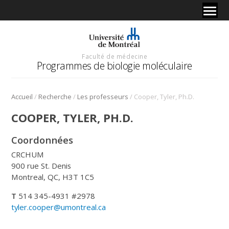
Faculté de médecine
Programmes de biologie moléculaire
/
/
/
Accueil
Recherche
Les professeurs
Cooper, Tyler, Ph.D.
COOPER, TYLER, PH.D.
Coordonnées
CRCHUM
900 rue St. Denis
Montreal, QC, H3T 1C5
T
514 345-4931 #2978
tyler.cooper@umontreal.ca