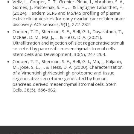
Veliz, L., Cooper, T. T., Grenier-Pleau, I., Abraham, S. A.,
Gomes, J., Pasternak, S. H., … & Lagugné-Labarthet, F.
(2024). Tandem SERS and MS/MS profiling of plasma
extracellular vesicles for early ovarian cancer biomarker
discovery. ACS sensors, 9(1), 272-282.
Cooper, T. T., Sherman, S. E., Bell, G. I., Dayarathna, T.,
McRae, D. M., Ma, J., … & Hess, D. A. (2021).
Ultrafiltration and injection of islet regenerative stimuli
secreted by pancreatic mesenchymal stromal cells.
Stem Cells and Development, 30(5), 247-264.
Cooper, T. T., Sherman, S. E., Bell, G. I., Ma, J., Kuljanin,
M., Jose, S. E., … & Hess, D. A. (2020). Characterization
of a Vimentinhigh/Nestinhigh proteome and tissue
regenerative secretome generated by human
pancreas-derived mesenchymal stromal cells. Stem
Cells, 38(5), 666-682