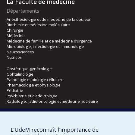
La Faculté de médecine
Départements
Anesthésiologie et de médecine de la douleur
Biochimie et médecine moléculaire
Chirurgie
Médecine
Médecine de famille et de médecine d’urgence
Microbiologie, infectiologie et immunologie
Neurosciences
Nutrition
Obstétrique-gynécologie
Ophtalmologie
Pathologie et biologie cellulaire
Pharmacologie et physiologie
Pédiatrie
Psychiatrie et d’addictologie
Radiologie, radio-oncologie et médecine nucléaire
Écoles
L’UdeM reconnaît l’importance de
Kinésiologie et des sciences de l’activité physique