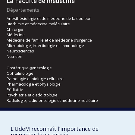
La Faculté de médecine
Départements
Anesthésiologie et de médecine de la douleur
Biochimie et médecine moléculaire
Chirurgie
Médecine
Médecine de famille et de médecine d’urgence
Microbiologie, infectiologie et immunologie
Neurosciences
Nutrition
Obstétrique-gynécologie
Ophtalmologie
Pathologie et biologie cellulaire
Pharmacologie et physiologie
Pédiatrie
Psychiatrie et d’addictologie
Radiologie, radio-oncologie et médecine nucléaire
Écoles
L’UdeM reconnaît l’importance de
Kinésiologie et des sciences de l’activité physique
respecter la vie privée
Orthophonie et audiologie