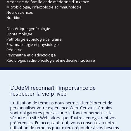
Médecine de famille et de médecine d’urgence
Microbiologie, infectiologie et immunologie
Neurosciences
Nutrition
Obstétrique-gynécologie
Ophtalmologie
Pathologie et biologie cellulaire
Pharmacologie et physiologie
Pédiatrie
Psychiatrie et d’addictologie
Radiologie, radio-oncologie et médecine nucléaire
Écoles
L’UdeM reconnaît l’importance de
Kinésiologie et des sciences de l’activité physique
respecter la vie privée
Orthophonie et audiologie
Réadaptation
L’utilisation de témoins nous permet d’améliorer et de
personnaliser votre expérience Web. Certains témoins
Directions
sont obligatoires pour assurer le fonctionnement et la
sécurité du site Web, alors que d’autres enregistrent vos
DPC
préférences. En acceptant tout, vous consentez à notre
CPASS
utilisation de témoins pour mieux répondre à vos besoins.