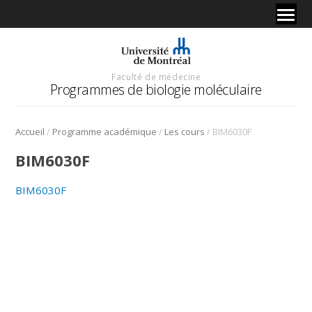
Faculté de médecine
Programmes de biologie moléculaire
/
/
/
Accueil
Programme académique
Les cours
BIM6030F
BIM6030F
BIM6030F