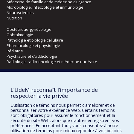
Médecine de famille et de médecine d’urgence
Microbiologie, infectiologie et immunologie
Neurosciences
Nutrition
Obstétrique-gynécologie
Ophtalmologie
Pathologie et biologie cellulaire
Pharmacologie et physiologie
Pédiatrie
Psychiatrie et d’addictologie
Radiologie, radio-oncologie et médecine nucléaire
Écoles
L’UdeM reconnaît l’importance de
Kinésiologie et des sciences de l’activité physique
respecter la vie privée
Orthophonie et audiologie
Réadaptation
L’utilisation de témoins nous permet d’améliorer et de
personnaliser votre expérience Web. Certains témoins
Directions
sont obligatoires pour assurer le fonctionnement et la
sécurité du site Web, alors que d’autres enregistrent vos
DPC
préférences. En acceptant tout, vous consentez à notre
CPASS
utilisation de témoins pour mieux répondre à vos besoins.