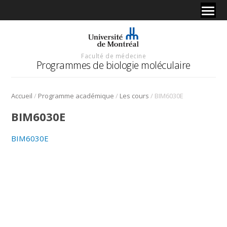
Faculté de médecine
Programmes de biologie moléculaire
/
/
/
Accueil
Programme académique
Les cours
BIM6030E
BIM6030E
BIM6030E