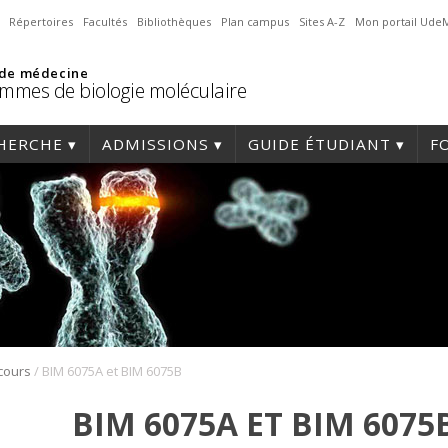
Répertoires
Facultés
Bibliothèques
Plan campus
Sites A-Z
Mon portail Ude
 de médecine
mmes de biologie moléculaire
HERCHE
ADMISSIONS
GUIDE ÉTUDIANT
F
/
cours
BIM 6075A et BIM 6075B
BIM 6075A ET BIM 6075