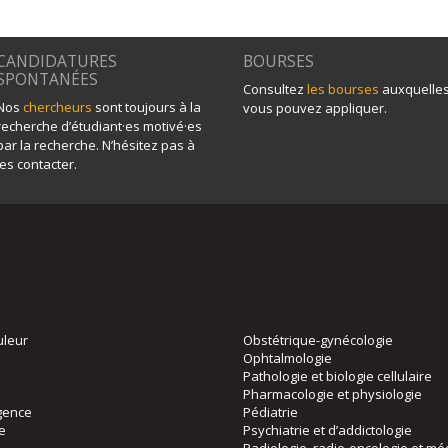
CANDIDATURES
BOURSES
SPONTANÉES
Consultez
les bourses
auxquelle
Nos
chercheurs
sont toujours à la
vous pouvez appliquer.
recherche d’étudiant·es motivé·es
par la recherche. N’hésitez pas à
les contacter.
uleur
Obstétrique-gynécologie
Ophtalmologie
Pathologie et biologie cellulaire
Pharmacologie et physiologie
gence
Pédiatrie
ie
Psychiatrie et d’addictologie