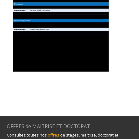
OFFRES de MAITRISE ET DOCTORAT
Consultez toutes nos
offres
de stages, maîtrise, doctorat et