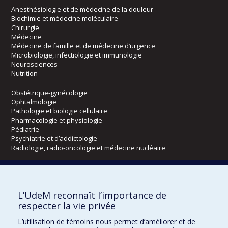
Anesthésiologie et de médecine de la douleur
Biochimie et médecine moléculaire
Chirurgie
Médecine
Médecine de famille et de médecine d’urgence
Microbiologie, infectiologie et immunologie
Neurosciences
Nutrition
Obstétrique-gynécologie
Ophtalmologie
Pathologie et biologie cellulaire
Pharmacologie et physiologie
Pédiatrie
Psychiatrie et d’addictologie
Radiologie, radio-oncologie et médecine nucléaire
Écoles
L’UdeM reconnaît l’importance de
Kinésiologie et des sciences de l’activité physique
respecter la vie privée
Orthophonie et audiologie
Réadaptation
L’utilisation de témoins nous permet d’améliorer et de