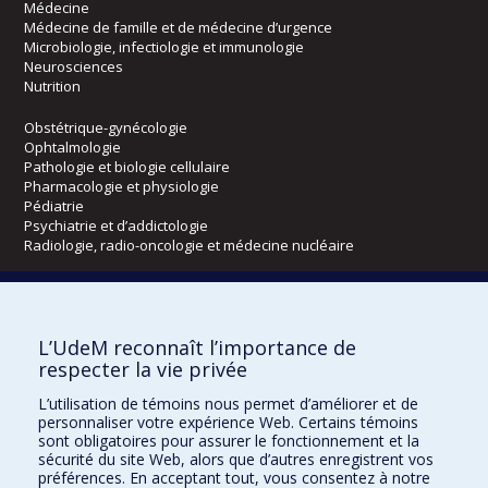
Médecine
Médecine de famille et de médecine d’urgence
Microbiologie, infectiologie et immunologie
Neurosciences
Nutrition
Obstétrique-gynécologie
Ophtalmologie
Pathologie et biologie cellulaire
Pharmacologie et physiologie
Pédiatrie
Psychiatrie et d’addictologie
Radiologie, radio-oncologie et médecine nucléaire
Écoles
L’UdeM reconnaît l’importance de
Kinésiologie et des sciences de l’activité physique
respecter la vie privée
Orthophonie et audiologie
Réadaptation
L’utilisation de témoins nous permet d’améliorer et de
personnaliser votre expérience Web. Certains témoins
Directions
sont obligatoires pour assurer le fonctionnement et la
sécurité du site Web, alors que d’autres enregistrent vos
DPC
préférences. En acceptant tout, vous consentez à notre