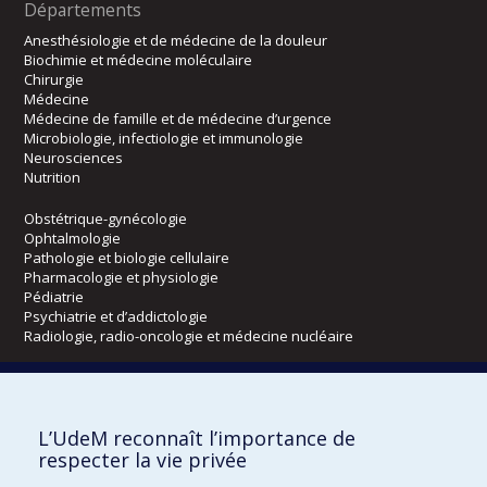
Départements
Anesthésiologie et de médecine de la douleur
Biochimie et médecine moléculaire
Chirurgie
Médecine
Médecine de famille et de médecine d’urgence
Microbiologie, infectiologie et immunologie
Neurosciences
Nutrition
Obstétrique-gynécologie
Ophtalmologie
Pathologie et biologie cellulaire
Pharmacologie et physiologie
Pédiatrie
Psychiatrie et d’addictologie
Radiologie, radio-oncologie et médecine nucléaire
Écoles
L’UdeM reconnaît l’importance de
Kinésiologie et des sciences de l’activité physique
respecter la vie privée
Orthophonie et audiologie
Réadaptation