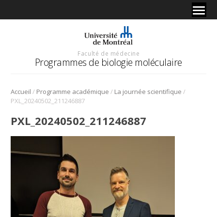
Faculté de médecine
Programmes de biologie moléculaire
/
/
/
Accueil
Programme académique
La journée scientifique
PXL_20240502_211246887
PXL_20240502_211246887