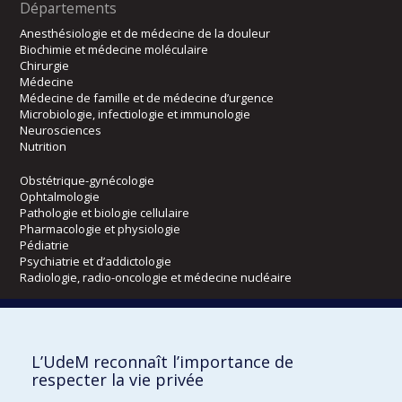
Départements
Anesthésiologie et de médecine de la douleur
Biochimie et médecine moléculaire
Chirurgie
Médecine
Médecine de famille et de médecine d’urgence
Microbiologie, infectiologie et immunologie
Neurosciences
Nutrition
Obstétrique-gynécologie
Ophtalmologie
Pathologie et biologie cellulaire
Pharmacologie et physiologie
Pédiatrie
Psychiatrie et d’addictologie
Radiologie, radio-oncologie et médecine nucléaire
Écoles
L’UdeM reconnaît l’importance de
Kinésiologie et des sciences de l’activité physique
respecter la vie privée
Orthophonie et audiologie
Réadaptation