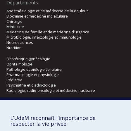
Départements
Anesthésiologie et de médecine de la douleur
Biochimie et médecine moléculaire
Chirurgie
Médecine
Médecine de famille et de médecine d’urgence
Microbiologie, infectiologie et immunologie
Neurosciences
Nutrition
Obstétrique-gynécologie
Ophtalmologie
Pathologie et biologie cellulaire
Pharmacologie et physiologie
Pédiatrie
Psychiatrie et d’addictologie
Radiologie, radio-oncologie et médecine nucléaire
Écoles
L’UdeM reconnaît l’importance de
Kinésiologie et des sciences de l’activité physique
respecter la vie privée
Orthophonie et audiologie
Réadaptation