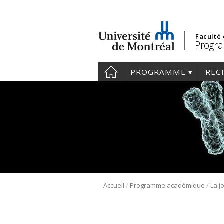
Faculté
Progra
PROGRAMME
REC
/
/
Accueil
Programme académique
La j