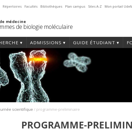
Répertoires
Facultés
Bibliothèques
Plan campus
Sites A-Z
Mon portail Ude
 de médecine
mmes de biologie moléculaire
HERCHE
ADMISSIONS
GUIDE ÉTUDIANT
F
/
ournée scientifique
programme-preliminaire
PROGRAMME-PRELIMIN