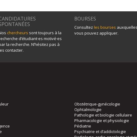
CANDIDATURES
BOURSES
SPONTANÉES
Consultez
les bourses
auxquelle
Nos
chercheurs
sont toujours à la
vous pouvez appliquer.
recherche d’étudiant·es motivé·es
par la recherche. N’hésitez pas à
les contacter.
uleur
Obstétrique-gynécologie
Ophtalmologie
Pathologie et biologie cellulaire
Pharmacologie et physiologie
gence
Pédiatrie
ie
Psychiatrie et d’addictologie