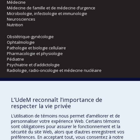
Médecine
Médecine de famille et de médecine d’urgence
Microbiologie, infectiologie et immunologie
Neurosciences
Nutrition
Obstétrique-gynécologie
Ophtalmologie
Pathologie et biologie cellulaire
Pharmacologie et physiologie
Pédiatrie
Psychiatrie et d’addictologie
Radiologie, radio-oncologie et médecine nucléaire
Écoles
L’UdeM reconnaît l’importance de
Kinésiologie et des sciences de l’activité physique
respecter la vie privée
Orthophonie et audiologie
Réadaptation
L’utilisation de témoins nous permet d’améliorer et de
personnaliser votre expérience Web. Certains témoins
Directions
sont obligatoires pour assurer le fonctionnement et la
sécurité du site Web, alors que d’autres enregistrent vos
DPC
préférences. En acceptant tout, vous consentez à notre