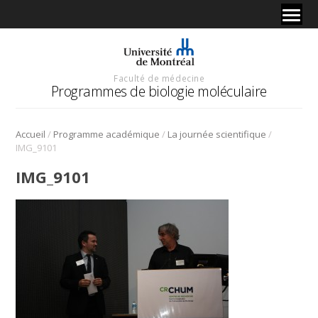
Faculté de médecine
Programmes de biologie moléculaire
/
/
/
Accueil
Programme académique
La journée scientifique
IMG_9101
IMG_9101