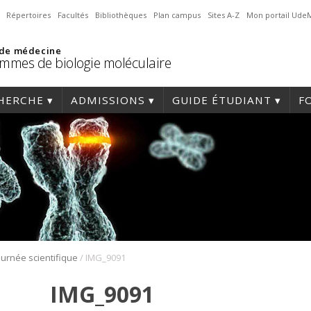
Répertoires
Facultés
Bibliothèques
Plan campus
Sites A-Z
Mon portail Ude
 de médecine
mmes de biologie moléculaire
HERCHE
ADMISSIONS
GUIDE ÉTUDIANT
F
/
ournée scientifique
IMG_9091
IMG_9091