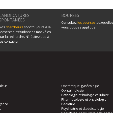
CANDIDATURES
BOURSES
SPONTANÉES
Consultez
les bourses
auxquelle
Nos
chercheurs
sont toujours à la
vous pouvez appliquer.
recherche d’étudiant·es motivé·es
par la recherche. N’hésitez pas à
les contacter.
uleur
Obstétrique-gynécologie
Ophtalmologie
Pathologie et biologie cellulaire
Pharmacologie et physiologie
gence
Pédiatrie
ie
Psychiatrie et d’addictologie