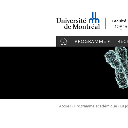
Faculté
Progra
PROGRAMME
REC
/
/
Accueil
Programme académique
La j