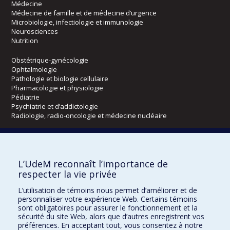
Médecine
Médecine de famille et de médecine d’urgence
Microbiologie, infectiologie et immunologie
Neurosciences
Nutrition
Obstétrique-gynécologie
Ophtalmologie
Pathologie et biologie cellulaire
Pharmacologie et physiologie
Pédiatrie
Psychiatrie et d’addictologie
Radiologie, radio-oncologie et médecine nucléaire
Écoles
L’UdeM reconnaît l’importance de
Kinésiologie et des sciences de l’activité physique
respecter la vie privée
Orthophonie et audiologie
Réadaptation
L’utilisation de témoins nous permet d’améliorer et de
personnaliser votre expérience Web. Certains témoins
Directions
sont obligatoires pour assurer le fonctionnement et la
sécurité du site Web, alors que d’autres enregistrent vos
DPC
préférences. En acceptant tout, vous consentez à notre