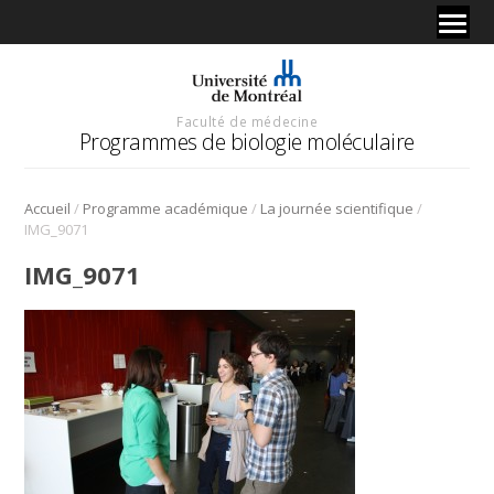
Faculté de médecine
Programmes de biologie moléculaire
/
/
/
Accueil
Programme académique
La journée scientifique
IMG_9071
IMG_9071