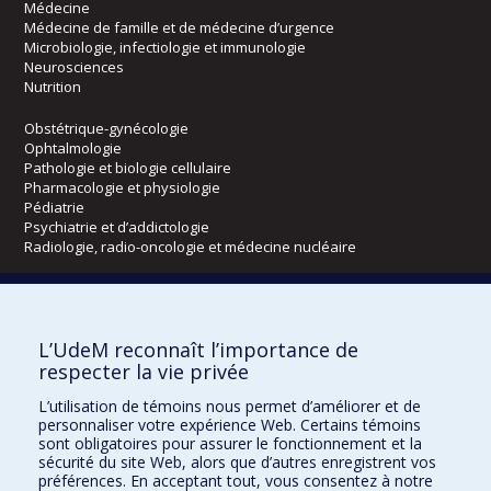
Médecine
Médecine de famille et de médecine d’urgence
Microbiologie, infectiologie et immunologie
Neurosciences
Nutrition
Obstétrique-gynécologie
Ophtalmologie
Pathologie et biologie cellulaire
Pharmacologie et physiologie
Pédiatrie
Psychiatrie et d’addictologie
Radiologie, radio-oncologie et médecine nucléaire
Écoles
L’UdeM reconnaît l’importance de
Kinésiologie et des sciences de l’activité physique
respecter la vie privée
Orthophonie et audiologie
Réadaptation
L’utilisation de témoins nous permet d’améliorer et de
personnaliser votre expérience Web. Certains témoins
Directions
sont obligatoires pour assurer le fonctionnement et la
sécurité du site Web, alors que d’autres enregistrent vos
DPC
préférences. En acceptant tout, vous consentez à notre