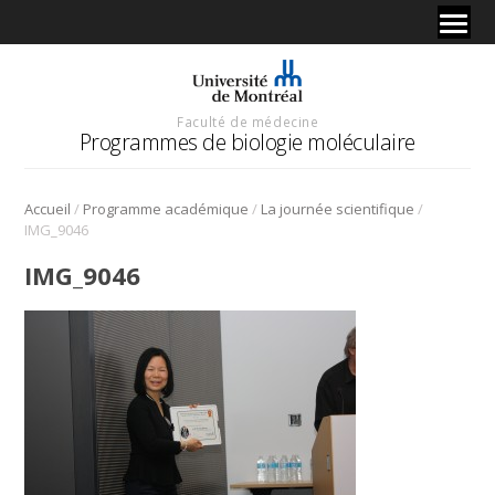
Faculté de médecine
Programmes de biologie moléculaire
/
/
/
Accueil
Programme académique
La journée scientifique
IMG_9046
IMG_9046