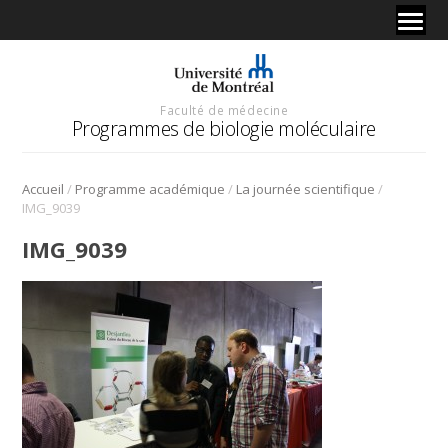
Faculté de médecine
Programmes de biologie moléculaire
/
/
/
Accueil
Programme académique
La journée scientifique
IMG_9039
IMG_9039