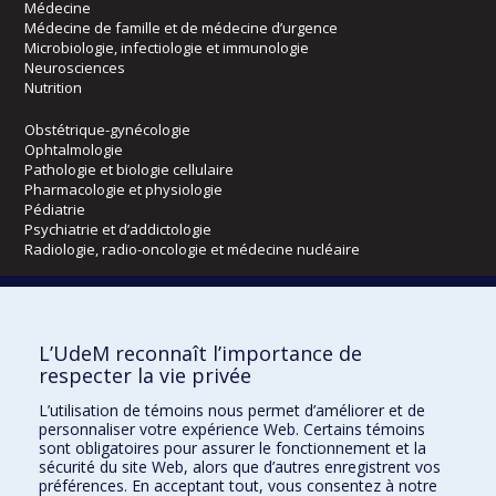
Médecine
Médecine de famille et de médecine d’urgence
Microbiologie, infectiologie et immunologie
Neurosciences
Nutrition
Obstétrique-gynécologie
Ophtalmologie
Pathologie et biologie cellulaire
Pharmacologie et physiologie
Pédiatrie
Psychiatrie et d’addictologie
Radiologie, radio-oncologie et médecine nucléaire
Écoles
L’UdeM reconnaît l’importance de
Kinésiologie et des sciences de l’activité physique
respecter la vie privée
Orthophonie et audiologie
Réadaptation
L’utilisation de témoins nous permet d’améliorer et de
personnaliser votre expérience Web. Certains témoins
Directions
sont obligatoires pour assurer le fonctionnement et la
sécurité du site Web, alors que d’autres enregistrent vos
DPC
préférences. En acceptant tout, vous consentez à notre